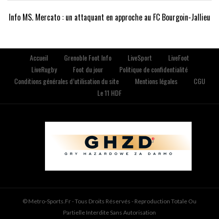
Info MS. Mercato : un attaquant en approche au FC Bourgoin-Jallieu
Accueil
Grenoble Foot Info
LiveSport
LiveFoot
LiveRugby
Foot du jour
Politique de confidentialité
Conditions générales d’utilisation du site
Mentions légales
CGU
Le 11 HDF
© Metro-Sports.fr - Tous Droits Réservés - Reproduction Totale Ou
Partielle Interdite Sans Autorisation