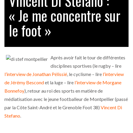
Vincent Di Stefano :
« Je me concentre sur
le foot »
Après avoir fait le tour de différentes
disciplines sportives (
le rugby – lire
l’interview de Jonathan Pélissié
, le cyclisme – lire
l’interview
de Jérémy Bescond
et la luge – lire
l’interview de Morgane
Bonnefoy
), retour au roi des sports en matière de
médiatisation avec le jeune footballeur de Montpellier (passé
par la Côte Saint-André et le Grenoble Foot 38)
Vincent Di
Stefano
.