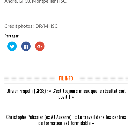
André, GF38, Montpellier HSC.
Crédit photos : DR/MHSC
Partager :
Cliquez
Cliquez
Cliquez
pour
pour
pour
partager
partager
partager
sur
sur
sur
Twitter(ouvre
Facebook(ouvre
Google+
dans
dans
(ouvre
une
une
dans
nouvelle
nouvelle
une
fenêtre)
fenêtre)
nouvelle
fenêtre)
FIL INFO
Olivier Frapolli (GF38) : « C’est toujours mieux que le résultat soit
positif »
Christophe Pélissier (ex AJ Auxerre) : « Le travail dans les centres
de formation est formidable »