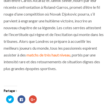
duel entre Carlos Alcaraz et Jannik Sinner, nourri par leur
récente confrontation à Roland‑Garros, promet d’être le fil
rouge d’une compétition où Novak Djokovic pourra, s’il
parvient à engranger une huitième victoire, inscrire un
nouveau chapitre de sa légende. Les cotes serrées attestent
de l’incertitude qui règne et de l’excitation qui monte dans les
tribunes. Alors que Londres se prépare à accueillir les
meilleurs joueurs du monde, tous les passionnés espèrent
assister à des
matchs de très haut niveau
, portés par une
intensité rare et des retournements de situation dignes des
plus grandes épopées sportives.
Partager :
Cliquez
Cliquez
Cliquez
pour
pour
pour
partager
partager
partager
sur
sur
sur