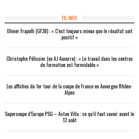
Twitter(ouvre
Facebook(ouvre
Google+
dans
dans
(ouvre
une
une
dans
nouvelle
nouvelle
une
fenêtre)
fenêtre)
nouvelle
FIL INFO
fenêtre)
Olivier Frapolli (GF38) : « C’est toujours mieux que le résultat soit
positif »
Christophe Pélissier (ex AJ Auxerre) : « Le travail dans les centres
de formation est formidable »
Les affiches du 1er tour de la coupe de France en Auvergne Rhône-
Alpes
Supercoupe d’Europe PSG – Aston Villa : ce qu’il faut savoir avant le
12 août