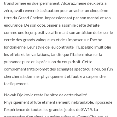
transformée en duel permanent. Alcaraz, mené deux sets à
zéro, avait renversé la situation pour arracher un cinquième
titre du Grand Chelem, impressionnant par son mental et son
endurance. De son côté, Sinner a assimilé cette défaite
comme une leçon positive, affirmant son ambition de briser le
cercle des grands vainqueurs et de s’imposer sur l’herbe
londonienne. Leur style de jeu contraste : l’Espagnol multiplie
les effets et les variations, tandis que l’Italien mise sur la
puissance pure et la précision du coup droit. Cette
complémentarité promet des échanges spectaculaires, où l’un
cherchera à dominer physiquement et l’autre à surprendre
tactiquement.
Novak Djokovic reste l’arbitre de cette rivalité.
Physiquement affûté et mentalement inébranlable, il possède
l’expérience de toutes les grandes joutes de SW19. La
perspective d’un vingt‑cinquième titre du Grand Chelem, et