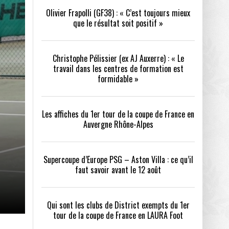
Olivier Frapolli (GF38) : « C’est toujours mieux
que le résultat soit positif »
/2026
oot
- 24/07/2026
Christophe Pélissier (ex AJ Auxerre) : « Le
OPE PSG – ASTON VILLA :
QUI SONT LES CLUBS DE DISTRICT EXEMPTS
CHOISIR 
travail dans les centres de formation est
OIR AVANT LE 12 AOÛT
DU 1ER TOUR DE LA COUPE DE FRANCE EN
COMBAT :
tout
formidable »
- 21/07/2026
LAURA FOOT
CONFORT 
26
Les affiches du 1er tour de la coupe de France en
Auvergne Rhône-Alpes
Supercoupe d’Europe PSG – Aston Villa : ce qu’il
faut savoir avant le 12 août
up a tenu toutes ses promesses
- 04/07/2026
Qui sont les clubs de District exempts du 1er
tour de la coupe de France en LAURA Foot