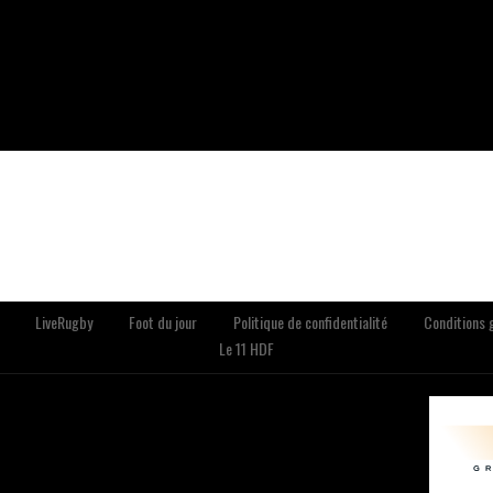
LiveRugby
Foot du jour
Politique de confidentialité
Conditions g
Le 11 HDF