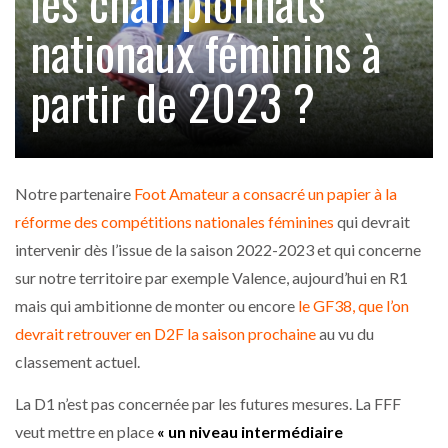
les championnats
nationaux féminins à
partir de 2023 ?
Notre partenaire
Foot Amateur a consacré un papier à la
réforme des compétitions nationales féminines
qui devrait
intervenir dès l’issue de la saison 2022-2023 et qui concerne
sur notre territoire par exemple Valence, aujourd’hui en R1
mais qui ambitionne de monter ou encore
le GF38, que l’on
devrait retrouver en D2F la saison prochaine
au vu du
classement actuel.
La D1 n’est pas concernée par les futures mesures. La FFF
veut mettre en place
« un niveau intermédiaire