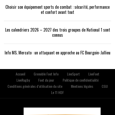
Choisir son équipement sports de combat : sécurité, performance
et confort avant tout
Les calendriers 2026 – 2027 des trois groupes de National 1 sont
connus
Info MS. Mercato : un attaquant en approche au FC Bourgoin-Jallieu
Accueil
Grenoble Foot Info
LiveSport
LiveFoot
LiveRugby
Foot du jour
Politique de confidentialité
Conditions générales d’utilisation du site
Mentions légales
CGU
Le 11 HDF