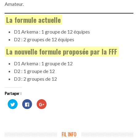
Amateur.
La formule actuelle
D1 Arkema : 1 groupe de 12 équipes
D2 : 2 groupes de 12 équipes
La nouvelle formule proposée par la FFF
D1 Arkema : 1 groupe de 12
D2 : 1 groupe de 12
D3 : 2 groupes de 12
Partager :
Cliquez
Cliquez
Cliquez
pour
pour
pour
partager
partager
partager
sur
sur
sur
Twitter(ouvre
Facebook(ouvre
Google+
dans
dans
(ouvre
une
une
dans
nouvelle
nouvelle
une
fenêtre)
fenêtre)
nouvelle
FIL INFO
fenêtre)