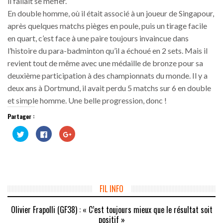
il fallait se méfier.
En double homme, où il était associé à un joueur de Singapour,
après quelques matchs pièges en poule, puis un tirage facile
en quart, c’est face à une paire toujours invaincue dans
l’histoire du para-badminton qu’il a échoué en 2 sets. Mais il
revient tout de même avec une médaille de bronze pour sa
deuxième participation à des championnats du monde. Il y a
deux ans à Dortmund, il avait perdu 5 matchs sur 6 en double
et simple homme. Une belle progression, donc !
Partager :
Cliquez
Cliquez
Cliquez
pour
pour
pour
partager
partager
partager
sur
sur
sur
Twitter(ouvre
Facebook(ouvre
Google+
dans
dans
(ouvre
une
une
dans
nouvelle
nouvelle
une
fenêtre)
fenêtre)
nouvelle
fenêtre)
FIL INFO
Olivier Frapolli (GF38) : « C’est toujours mieux que le résultat soit
positif »