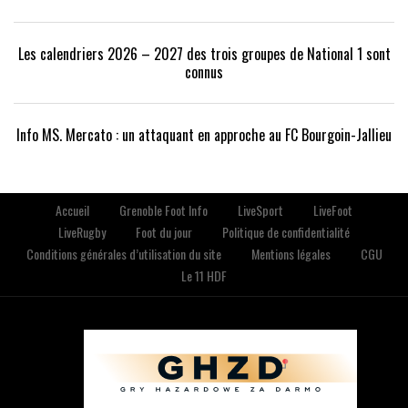
Les calendriers 2026 – 2027 des trois groupes de National 1 sont
connus
Info MS. Mercato : un attaquant en approche au FC Bourgoin-Jallieu
Accueil
Grenoble Foot Info
LiveSport
LiveFoot
LiveRugby
Foot du jour
Politique de confidentialité
Conditions générales d’utilisation du site
Mentions légales
CGU
Le 11 HDF