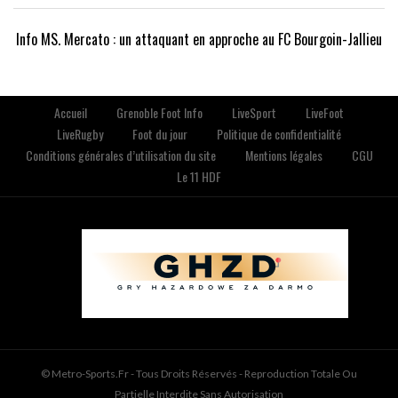
Info MS. Mercato : un attaquant en approche au FC Bourgoin-Jallieu
Accueil
Grenoble Foot Info
LiveSport
LiveFoot
LiveRugby
Foot du jour
Politique de confidentialité
Conditions générales d’utilisation du site
Mentions légales
CGU
Le 11 HDF
© Metro-Sports.fr - Tous Droits Réservés - Reproduction Totale Ou
Partielle Interdite Sans Autorisation