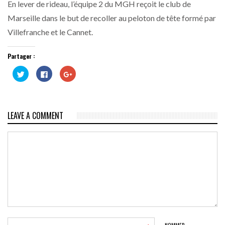
En lever de rideau, l’équipe 2 du MGH reçoit le club de
Marseille dans le but de recoller au peloton de tête formé par
Villefranche et le Cannet.
Partager :
Cliquez
Cliquez
Cliquez
pour
pour
pour
partager
partager
partager
sur
sur
sur
Twitter(ouvre
Facebook(ouvre
Google+
dans
dans
(ouvre
une
une
dans
LEAVE A COMMENT
nouvelle
nouvelle
une
fenêtre)
fenêtre)
nouvelle
fenêtre)