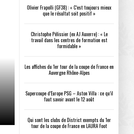
Olivier Frapolli (GF38) : « C’est toujours mieux
que le résultat soit positif »
/2026
oot
- 24/07/2026
Christophe Pélissier (ex AJ Auxerre) : « Le
OPE PSG – ASTON VILLA :
QUI SONT LES CLUBS DE DISTRICT EXEMPTS
CHOISIR 
travail dans les centres de formation est
OIR AVANT LE 12 AOÛT
DU 1ER TOUR DE LA COUPE DE FRANCE EN
COMBAT :
tout
formidable »
- 21/07/2026
LAURA FOOT
CONFORT 
26
Les affiches du 1er tour de la coupe de France en
Auvergne Rhône-Alpes
Supercoupe d’Europe PSG – Aston Villa : ce qu’il
faut savoir avant le 12 août
up a tenu toutes ses promesses
- 04/07/2026
Qui sont les clubs de District exempts du 1er
tour de la coupe de France en LAURA Foot