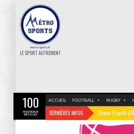
LE SPORT AUTREMENT
100
ACCUEIL
FOOTBALL
RUGBY
DERNIÈRES INFOS
Olivier Frapolli (
NOUVEAUX
ARTICLES
Christophe Pélissi
GF38
FOOTBALL