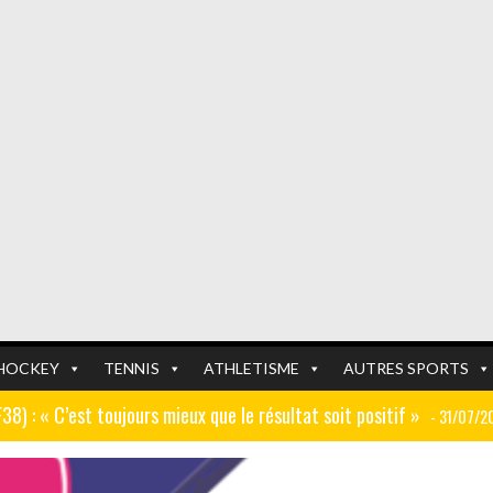
HOCKEY
TENNIS
ATHLETISME
AUTRES SPORTS
GF38) : « C’est toujours mieux que le résultat soit positif »
- 31/07/2
er (ex AJ Auxerre) : « Le travail dans les centres de formation est
FOOTBALL
FOOTBALL