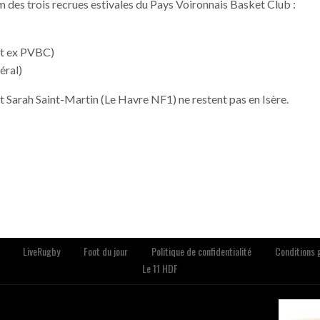
m des trois recrues estivales du Pays Voironnais Basket Club :
et ex PVBC)
éral)
 Sarah Saint-Martin (Le Havre NF1) ne restent pas en Isère.
LiveRugby
Foot du jour
Politique de confidentialité
Conditions g
Le 11 HDF