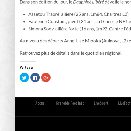
Dans son édition du jour, le
Dauphiné Libéré
dévoile le no
Assetou Traoré, ailière (25 ans, 1m84, Chartres L2)
Fabienne Constant, pivot (34 ans, La Glacerie NF1 
Simona Soov, ailière forte (16 ans, 1m92, Centre Féd
Au niveau des départs Anne-Lise Mipoka (Aulnoye, L2) et
Retrouvez plus de détails dans le quotidien régional.
Partager :
Cliquez
Cliquez
Cliquez
pour
pour
pour
partager
partager
partager
sur
sur
sur
Twitter(ouvre
Facebook(ouvre
Google+
dans
dans
(ouvre
une
une
dans
nouvelle
nouvelle
une
Accueil
Grenoble Foot Info
LiveSport
LiveFoot
fenêtre)
fenêtre)
nouvelle
fenêtre)