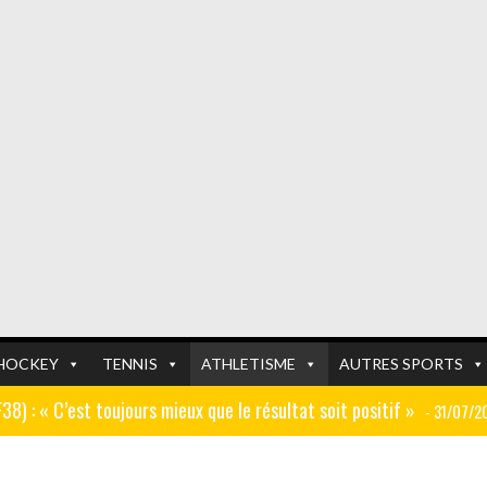
HOCKEY
TENNIS
ATHLETISME
AUTRES SPORTS
GF38) : « C’est toujours mieux que le résultat soit positif »
- 31/07/2
er (ex AJ Auxerre) : « Le travail dans les centres de formation est
FOOTBALL
FOOTBALL