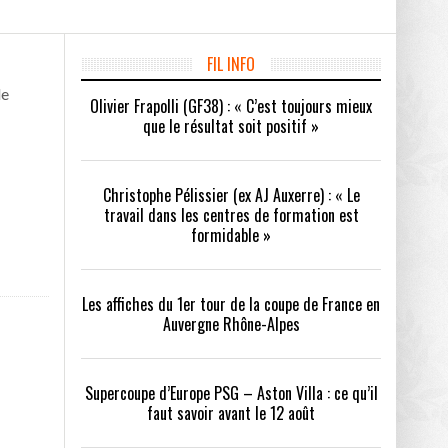
FIL INFO
/2026
de
Olivier Frapolli (GF38) : « C’est toujours mieux
oot
- 24/07/2026
que le résultat soit positif »
OPE PSG – ASTON VILLA :
QUI SONT LES CLUBS DE DISTRICT EXEMPTS
CHOISIR 
OIR AVANT LE 12 AOÛT
DU 1ER TOUR DE LA COUPE DE FRANCE EN
COMBAT :
tout
- 21/07/2026
LAURA FOOT
CONFORT 
Christophe Pélissier (ex AJ Auxerre) : « Le
26
travail dans les centres de formation est
formidable »
Les affiches du 1er tour de la coupe de France en
Auvergne Rhône-Alpes
up a tenu toutes ses promesses
- 04/07/2026
Supercoupe d’Europe PSG – Aston Villa : ce qu’il
faut savoir avant le 12 août