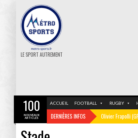
LE SPORT AUTREMENT
100
ACCUEIL
FOOTBALL
RUGBY
DERNIÈRES INFOS
Olivier Frapolli (
NOUVEAUX
ARTICLES
Stade
Christophe Pélissi
GF38
FOOTBALL