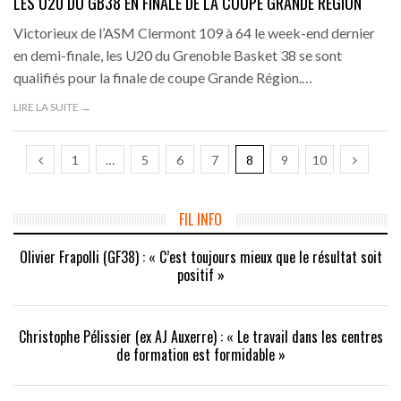
LES U20 DU GB38 EN FINALE DE LA COUPE GRANDE RÉGION
Victorieux de l’ASM Clermont 109 à 64 le week-end dernier
en demi-finale, les U20 du Grenoble Basket 38 se sont
qualifiés pour la finale de coupe Grande Région.…
LIRE LA SUITE →
1
…
5
6
7
8
9
10
FIL INFO
Olivier Frapolli (GF38) : « C’est toujours mieux que le résultat soit
positif »
Christophe Pélissier (ex AJ Auxerre) : « Le travail dans les centres
de formation est formidable »