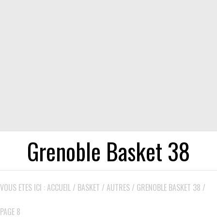
Grenoble Basket 38
VOUS ETES ICI :
ACCUEIL
/
BASKET
/
AUTRES
/
GRENOBLE BASKET 38
/
PAGE 8