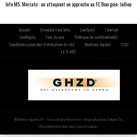
Info MS. Mercato : un attaquant en approche au FC Bourgoin-Jallieu
Accueil
Grenoble Foot Info
LiveSport
LiveFoot
LiveRugby
Foot du jour
Politique de confidentialité
Conditions générales d’utilisation du site
Mentions légales
CGU
Le 11 HDF
© Metro-Sports.fr - Tous Droits Réservés - Reproduction Totale Ou
Partielle Interdite Sans Autorisation