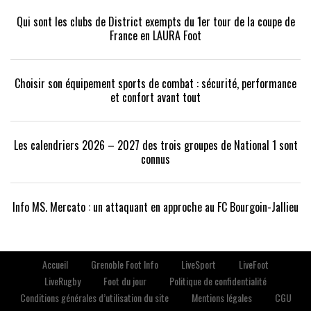
Qui sont les clubs de District exempts du 1er tour de la coupe de
France en LAURA Foot
Choisir son équipement sports de combat : sécurité, performance
et confort avant tout
Les calendriers 2026 – 2027 des trois groupes de National 1 sont
connus
Info MS. Mercato : un attaquant en approche au FC Bourgoin-Jallieu
Accueil
Grenoble Foot Info
LiveSport
LiveFoot
LiveRugby
Foot du jour
Politique de confidentialité
Conditions générales d’utilisation du site
Mentions légales
CGU