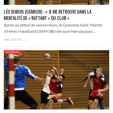
LÉO DUBOIS (GSMH38) : « JE ME RETROUVE DANS LA
MENTALITÉ DE « BATTANT » DU CLUB »
Après un début de saison réussi, le Grenoble Saint-Martin
d’Hères Handball (GSMH38) retrouve Neruda pour…
LIRE LA SUITE →
HANDBALL