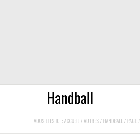
Handball
VOUS ETES ICI :
ACCUEIL
/
AUTRES
/
HANDBALL
/
PAGE 7