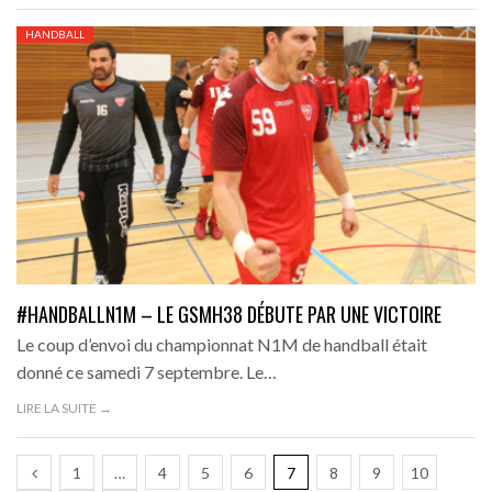
HANDBALL
#HANDBALLN1M – LE GSMH38 DÉBUTE PAR UNE VICTOIRE
Le coup d’envoi du championnat N1M de handball était
donné ce samedi 7 septembre. Le…
LIRE LA SUITE →
1
…
4
5
6
7
8
9
10