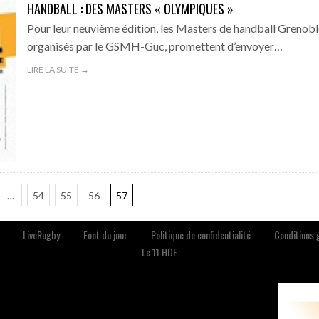
HANDBALL : DES MASTERS « OLYMPIQUES »
Pour leur neuvième édition, les Masters de handball Grenobl
organisés par le GSMH-Guc, promettent d’envoyer…
LIRE LA SUITE →
…
54
55
56
57
LiveRugby
Foot du jour
Politique de confidentialité
Conditions g
Le 11 HDF