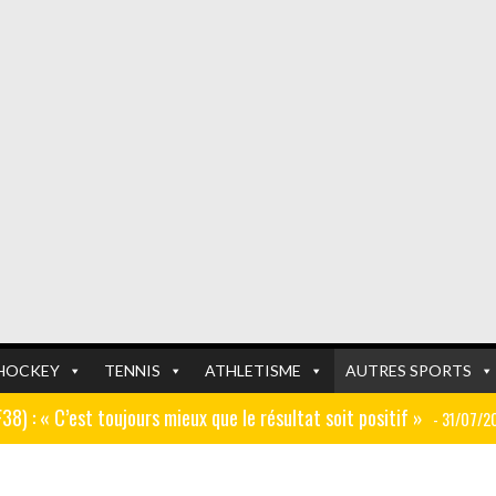
HOCKEY
TENNIS
ATHLETISME
AUTRES SPORTS
GF38) : « C’est toujours mieux que le résultat soit positif »
- 31/07/2
er (ex AJ Auxerre) : « Le travail dans les centres de formation est
FOOTBALL
FOOTBALL