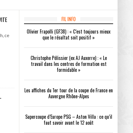
FIL INFO
VITE
/2026
Olivier Frapolli (GF38) : « C’est toujours mieux
oot
- 24/07/2026
h, ce
que le résultat soit positif »
OPE PSG – ASTON VILLA :
QUI SONT LES CLUBS DE DISTRICT EXEMPTS
CHOISIR 
OIR AVANT LE 12 AOÛT
DU 1ER TOUR DE LA COUPE DE FRANCE EN
COMBAT :
tout
- 21/07/2026
LAURA FOOT
CONFORT 
Christophe Pélissier (ex AJ Auxerre) : « Le
26
travail dans les centres de formation est
formidable »
Les affiches du 1er tour de la coupe de France en
L
Auvergne Rhône-Alpes
up a tenu toutes ses promesses
- 04/07/2026
Supercoupe d’Europe PSG – Aston Villa : ce qu’il
faut savoir avant le 12 août