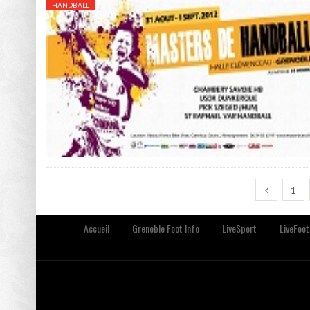
HANDBALL
1
Accueil
Grenoble Foot Info
LiveSport
LiveFoot