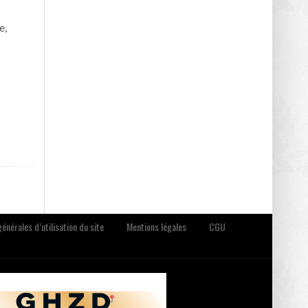
e,
énérales d’utilisation du site
Mentions légales
CGU