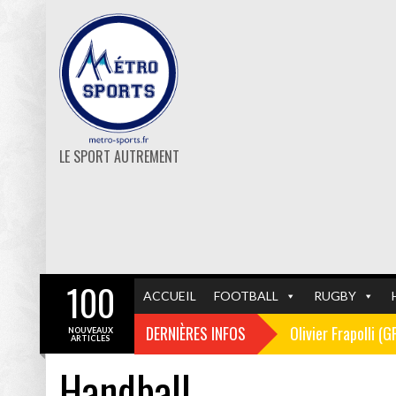
LE SPORT AUTREMENT
100
ACCUEIL
FOOTBALL
RUGBY
DERNIÈRES INFOS
Olivier Frapolli (
NOUVEAUX
ARTICLES
Handball
Christophe Pélissi
GF38
FOOTBALL