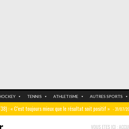
HOCKEY
TENNIS
ATHLETISME
AUTRES SPORTS
GF38) : « C’est toujours mieux que le résultat soit positif »
- 31/07/2
r
er (ex AJ Auxerre) : « Le travail dans les centres de formation est
FOOTBALL
FOOTBALL
VOUS ETES ICI :
ACCUE