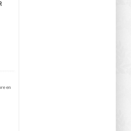
R
ore en