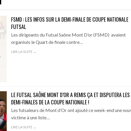
er tour de la coupe de France en Auvergne Rhône-Alpes
- 25/07/2026
e PSG – Aston Villa : ce qu’il faut savoir avant le 12 août
FSMD : LES INFOS SUR LA DEMI-FINALE DE COUPE NATIONALE
- 24/07
FUTSAL
s de District exempts du 1er tour de la coupe de France en LAURA F
Les dirigeants du Futsal Saône Mont D’or (FSMD) avaient
AJ AUXERRE) : « LE
LES AFFICHES DU 1ER TOUR DE LA COUPE DE
SUPERCOUPE D’EUR
S DE FORMATION
FRANCE EN AUVERGNE RHÔNE-ALPES
CE QU’IL FAUT SAV
organisés le Quart de finale contre…
ement sports de combat : sécurité, performance et confort avant 
LIRE LA SUITE →
026 – 2027 des trois groupes de National 1 sont connus
- 20/07/20
: un attaquant en approche au FC Bourgoin-Jallieu
- 07/07/2026
is Brice Maubleu ambitieux avec le Pau FC
- 05/07/2026
LE FUTSAL SAÔNE MONT D’OR A REMIS ÇA ET DISPUTERA LES
e, avalanche de buts et spectacle : le match de gala de la Yeti’s C
DEMI-FINALES DE LA COUPE NATIONALE !
Les futsaleurs de Mont d’Or ont ajouté ce week-end une nou
victime à une liste…
LIRE LA SUITE →