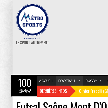
LE SPORT AUTREMENT
100
ACCUEIL
FOOTBALL
RUGBY
DERNIÈRES INFOS
Olivier Frapolli (
NOUVEAUX
ARTICLES
Futsal Saône Mont D’O
Christophe Pélissi
GF38
FOOTBALL