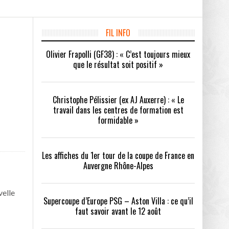
FIL INFO
/2026
Olivier Frapolli (GF38) : « C’est toujours mieux
oot
- 24/07/2026
que le résultat soit positif »
OPE PSG – ASTON VILLA :
QUI SONT LES CLUBS DE DISTRICT EXEMPTS
CHOISIR 
OIR AVANT LE 12 AOÛT
DU 1ER TOUR DE LA COUPE DE FRANCE EN
COMBAT :
tout
- 21/07/2026
LAURA FOOT
CONFORT 
Christophe Pélissier (ex AJ Auxerre) : « Le
26
travail dans les centres de formation est
formidable »
Les affiches du 1er tour de la coupe de France en
Auvergne Rhône-Alpes
up a tenu toutes ses promesses
- 04/07/2026
velle
Supercoupe d’Europe PSG – Aston Villa : ce qu’il
faut savoir avant le 12 août