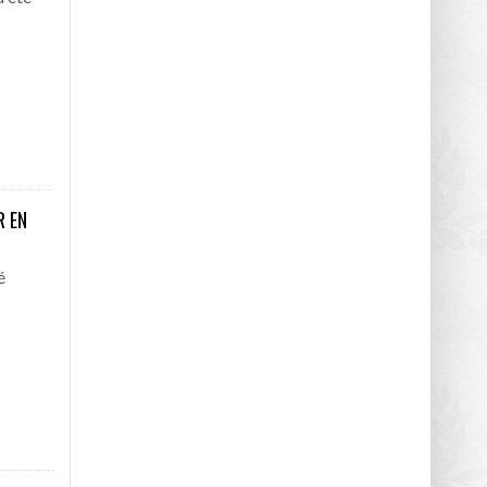
R EN
é