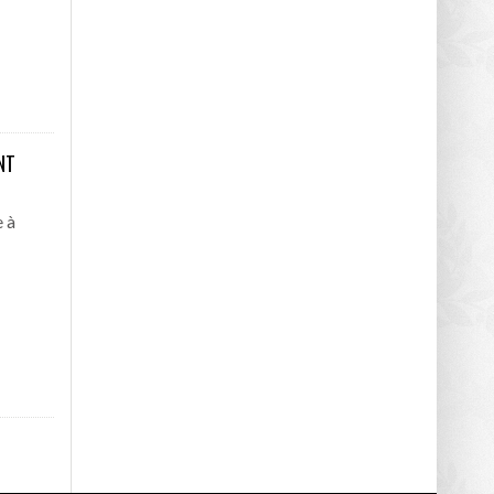
NT
e à