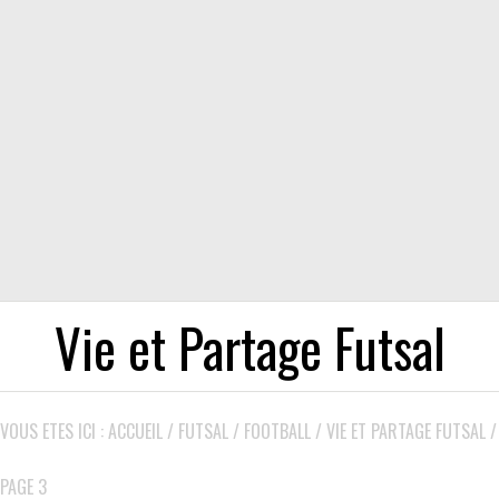
Vie et Partage Futsal
VOUS ETES ICI :
ACCUEIL
/
FUTSAL
/
FOOTBALL
/
VIE ET PARTAGE FUTSAL
/
PAGE 3