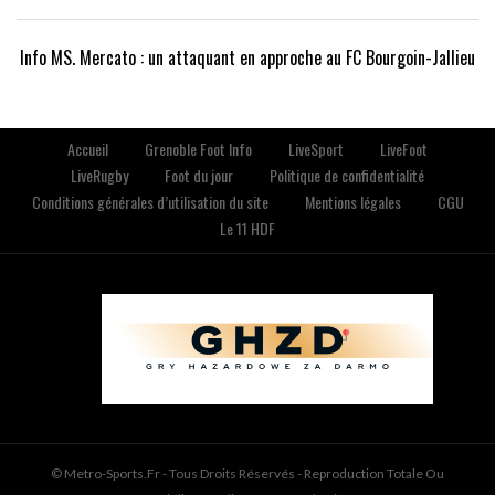
Info MS. Mercato : un attaquant en approche au FC Bourgoin-Jallieu
Accueil
Grenoble Foot Info
LiveSport
LiveFoot
LiveRugby
Foot du jour
Politique de confidentialité
Conditions générales d’utilisation du site
Mentions légales
CGU
Le 11 HDF
© Metro-Sports.fr - Tous Droits Réservés - Reproduction Totale Ou