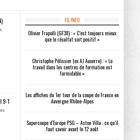
/2026
oot
FIL INFO
4)
- 24/07/2026
e
Olivier Frapolli (GF38) : « C’est toujours mieux
tout
- 21/07/2026
que le résultat soit positif »
OPE PSG – ASTON VILLA :
QUI SONT LES CLUBS DE DISTRICT EXEMPTS
CHOISIR 
OIR AVANT LE 12 AOÛT
DU 1ER TOUR DE LA COUPE DE FRANCE EN
COMBAT :
26
LAURA FOOT
CONFORT 
Christophe Pélissier (ex AJ Auxerre) : « Le
travail dans les centres de formation est
formidable »
up a tenu toutes ses promesses
- 04/07/2026
Les affiches du 1er tour de la coupe de France en
I 9-1
Auvergne Rhône-Alpes
026
les
Supercoupe d’Europe PSG – Aston Villa : ce qu’il
faut savoir avant le 12 août