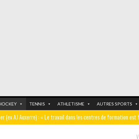
HOCKEY
TENNIS
ATHLETISME
AUTRES SPORTS
er (ex AJ Auxerre) : « Le travail dans les centres de formation est
er tour de la coupe de France en Auvergne Rhône-Alpes
- 25/07/2026
FOOTBALL
FOOTBALL
V