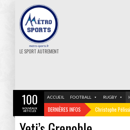
LE SPORT AUTREMENT
100
ACCUEIL
FOOTBALL
RUGBY
DERNIÈRES INFOS
Christophe Pélissi
NOUVEAUX
ARTICLES
Yeti’s Grenoble
Les affiches du 1
GF38
FOOTBALL