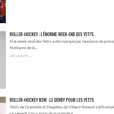
ROLLER-HOCKEY : L’ÉNORME WEEK-END DES YETI’S
Si le week-end des Yeti’s a été marqué par l’annonce du prési
Notturno de la…
LIRE LA SUITE →
ROLLER-HOCKEY N2M : LE DERBY POUR LES YETI’S
Yeti’s de Grenoble et Dauphins de Villard-Bonnot s’affrontai
ce samedi à l’occasion de la première…