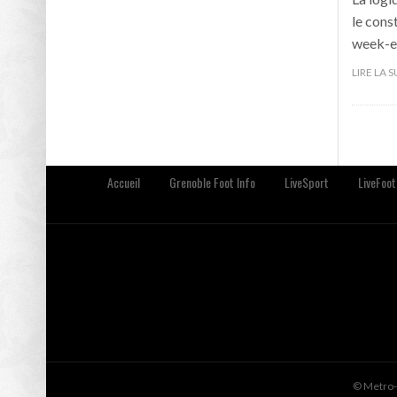
le cons
week-e
LIRE LA 
Accueil
Grenoble Foot Info
LiveSport
LiveFoot
© Metro-S