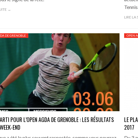
Tennis
SUITE →
LIRE LA
DA DE GRENOBLE
OPEN A
PARTI POUR L’OPEN AGDA DE GRENOBLE : LES RÉSULTATS
LE PL
 WEEK-END
2017
que a été le plus souvent respectée, comme vous pourrez
Du 3 a