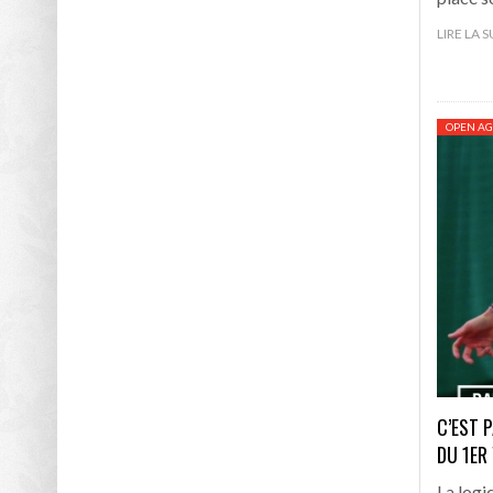
LIRE LA 
OPEN AG
C’EST 
DU 1ER
La logi