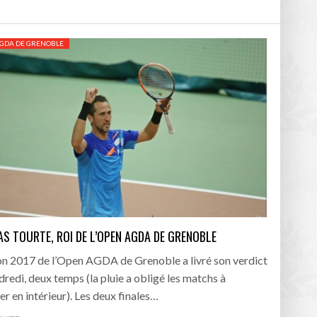
/2026
GDA DE GRENOBLE
oot
- 24/07/2026
OPE PSG – ASTON VILLA :
QUI SONT LES CLUBS DE DISTRICT EXEMPTS
CHOISIR 
OIR AVANT LE 12 AOÛT
DU 1ER TOUR DE LA COUPE DE FRANCE EN
COMBAT :
tout
- 21/07/2026
LAURA FOOT
CONFORT 
26
up a tenu toutes ses promesses
AS TOURTE, ROI DE L’OPEN AGDA DE GRENOBLE
- 04/07/2026
ion 2017 de l’Open AGDA de Grenoble a livré son verdict
dredi, deux temps (la pluie a obligé les matchs à
er en intérieur). Les deux finales…