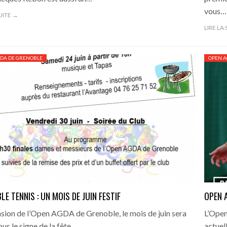
vous…
SUITE →
LIRE LA
DA DE GRENOBLE
OPEN A
E TENNIS : UN MOIS DE JUIN FESTIF
OPEN 
asion de l’Open AGDA de Grenoble, le mois de juin sera
L’Open
us le signe de la fête.
actuel