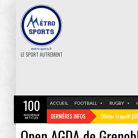
LE SPORT AUTREMENT
100
ACCUEIL
FOOTBALL
RUGBY
DERNIÈRES INFOS
Olivier Frapolli (
NOUVEAUX
ARTICLES
Open AGDA de Grenob
Christophe Pélissi
GF38
FOOTBALL