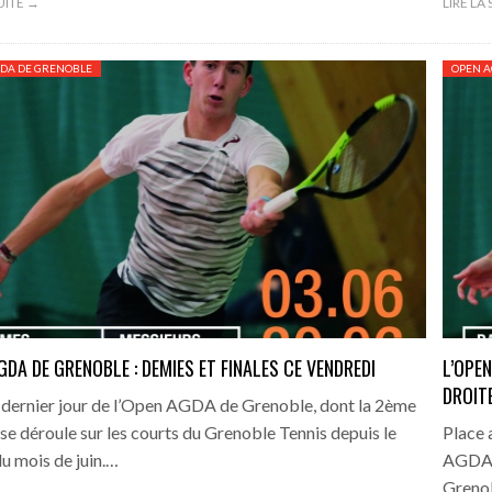
SUITE →
LIRE LA
DA DE GRENOBLE
OPEN A
GDA DE GRENOBLE : DEMIES ET FINALES CE VENDREDI
L’OPE
DROIT
e dernier jour de l’Open AGDA de Grenoble, dont la 2ème
 se déroule sur les courts du Grenoble Tennis depuis le
Place 
u mois de juin.…
AGDA d
Grenob