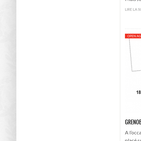
LIRE LA 
OPEN AG
GRENOBL
A l’occ
placé so