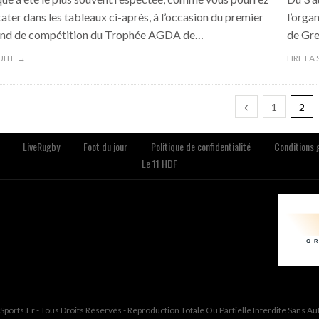
tater dans les tableaux ci-après, à l’occasion du premier
l’orga
nd de compétition du Trophée AGDA de…
de Gre
SUITE →
LIRE LA
1
2
LiveRugby
Foot du jour
Politique de confidentialité
Conditions g
Le 11 HDF
ports.fr - Tous Droits Réservés - Reproduction Totale Ou Partielle Interdite Sans Au