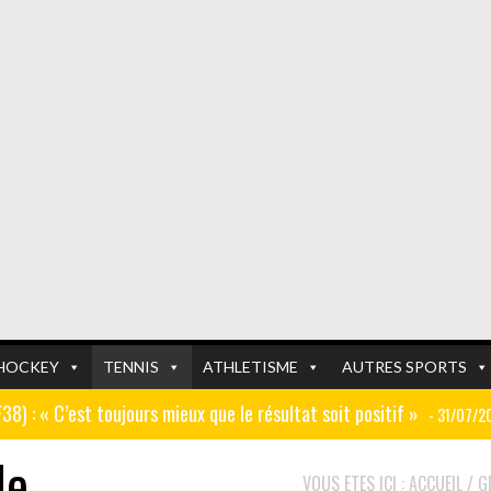
HOCKEY
TENNIS
ATHLETISME
AUTRES SPORTS
GF38) : « C’est toujours mieux que le résultat soit positif »
- 31/07/2
le
er (ex AJ Auxerre) : « Le travail dans les centres de formation est
FOOTBALL
FOOTBALL
VOUS ETES ICI :
ACCUEIL
/
G