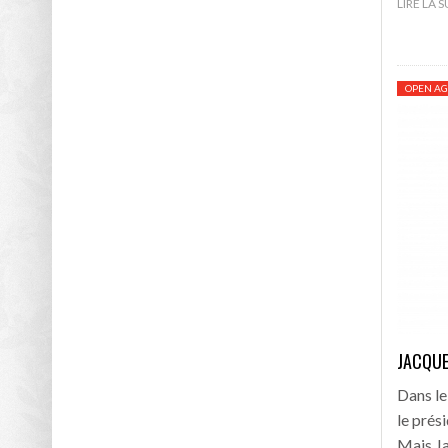
LIRE LA 
OPEN AG
JACQUE
Dans le
le prés
Mais J