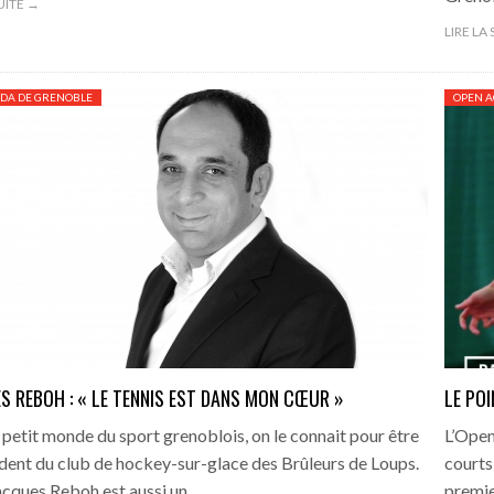
SUITE →
LIRE LA
DA DE GRENOBLE
OPEN A
S REBOH : « LE TENNIS EST DANS MON CŒUR »
LE PO
 petit monde du sport grenoblois, on le connait pour être
L’Open
ident du club de hockey-sur-glace des Brûleurs de Loups.
courts
acques Reboh est aussi un…
premie