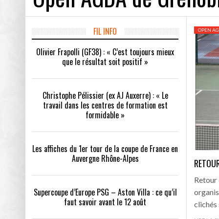
Les affiches du 1
Supercoupe d’Europ
FIL INFO
OPEN AG
Olivier Frapolli (GF38) : « C’est toujours mieux
Qui sont les club
que le résultat soit positif »
TEYNARD
OLIVIER FRAPOLLI (GF38) : « C’EST TOUJOURS
CHRISTOPHE PÉLISSIER (EX 
MIEUX QUE LE RÉSULTAT SOIT POSITIF »
TRAVAIL DANS LES CENTRE
Choisir son équip
EST FORMIDABLE »
Christophe Pélissier (ex AJ Auxerre) : « Le
Les calendriers 2
travail dans les centres de formation est
formidable »
Info MS. Mercato 
L’ancien Grenoblo
Les affiches du 1er tour de la coupe de France en
Auvergne Rhône-Alpes
Record d’affluenc
RETOUR
Retour 
Supercoupe d’Europe PSG – Aston Villa : ce qu’il
organis
faut savoir avant le 12 août
clichés