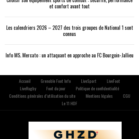
et confort avant tout
Les calendriers 2026 – 2027 des trois groupes de National 1 sont
connus
Info MS. Mercato : un attaquant en approche au FC Bourgoin-Jallieu
Accueil
Grenoble Foot Info
LiveSport
LiveFoot
LiveRugby
Foot du jour
Politique de confidentialité
Conditions générales d’utilisation du site
Mentions légales
CGU
Le 11 HDF