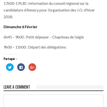
17h00-17h30 : Information du conseil régional sur la
candidature d’Annecy pour l’organisation des J.O. d’hiver
2018.
Dimanche 6 Février
6h45 – 9h00 : Petit déjeuner – Chapiteau de l’aigle
9h00 – 11h00 : Départ des délégations
Partager :
Cliquez
Cliquez
Cliquez
pour
pour
pour
partager
partager
partager
sur
sur
sur
Twitter(ouvre
Facebook(ouvre
Google+
dans
dans
(ouvre
une
une
dans
LEAVE A COMMENT
nouvelle
nouvelle
une
fenêtre)
fenêtre)
nouvelle
fenêtre)