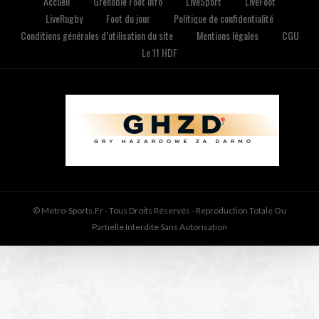
Accueil
Grenoble Foot Info
LiveSport
LiveFoot
LiveRugby
Foot du jour
Politique de confidentialité
Conditions générales d’utilisation du site
Mentions légales
CGU
Le 11 HDF
© Metro-Sports.fr - Tous Droits Réservés - Reproduction Totale Ou
Partielle Interdite Sans Autorisation