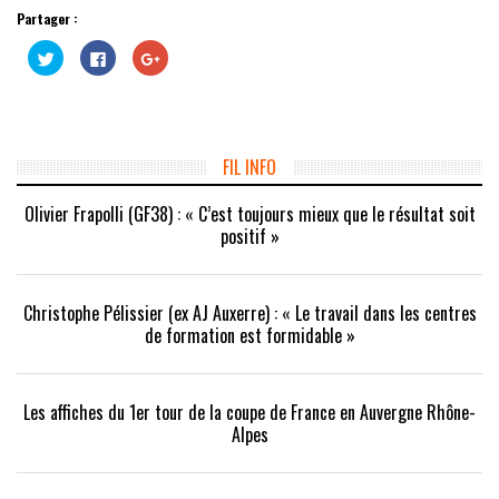
Partager :
Cliquez
Cliquez
Cliquez
pour
pour
pour
partager
partager
partager
sur
sur
sur
Twitter(ouvre
Facebook(ouvre
Google+
dans
dans
(ouvre
une
une
dans
nouvelle
nouvelle
une
fenêtre)
fenêtre)
nouvelle
FIL INFO
fenêtre)
Olivier Frapolli (GF38) : « C’est toujours mieux que le résultat soit
positif »
Christophe Pélissier (ex AJ Auxerre) : « Le travail dans les centres
de formation est formidable »
Les affiches du 1er tour de la coupe de France en Auvergne Rhône-
Alpes