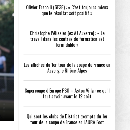
Olivier Frapolli (GF38) : « C’est toujours mieux
que le résultat soit positif »
/2026
oot
- 24/07/2026
Christophe Pélissier (ex AJ Auxerre) : « Le
OPE PSG – ASTON VILLA :
QUI SONT LES CLUBS DE DISTRICT EXEMPTS
CHOISIR 
travail dans les centres de formation est
OIR AVANT LE 12 AOÛT
DU 1ER TOUR DE LA COUPE DE FRANCE EN
COMBAT :
tout
formidable »
- 21/07/2026
LAURA FOOT
CONFORT 
26
Les affiches du 1er tour de la coupe de France en
Auvergne Rhône-Alpes
Supercoupe d’Europe PSG – Aston Villa : ce qu’il
faut savoir avant le 12 août
up a tenu toutes ses promesses
- 04/07/2026
Qui sont les clubs de District exempts du 1er
tour de la coupe de France en LAURA Foot