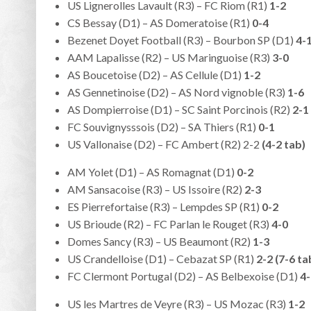
US Lignerolles Lavault (R3) – FC Riom (R1)
1-2
CS Bessay (D1) – AS Domeratoise (R1)
0-4
Bezenet Doyet Football (R3) – Bourbon SP (D1)
4-
AAM Lapalisse (R2) – US Maringuoise (R3)
3-0
AS Boucetoise (D2) – AS Cellule (D1)
1-2
AS Gennetinoise (D2) – AS Nord vignoble (R3)
1-6
AS Dompierroise (D1) – SC Saint Porcinois (R2)
2-1
FC Souvignysssois (D2) – SA Thiers (R1)
0-1
US Vallonaise (D2) – FC Ambert (R2) 2-2
(4-2 tab)
AM Yolet (D1) – AS Romagnat (D1)
0-2
AM Sansacoise (R3) – US Issoire (R2)
2-3
ES Pierrefortaise (R3) – Lempdes SP (R1)
0-2
US Brioude (R2) – FC Parlan le Rouget (R3)
4-0
Domes Sancy (R3) – US Beaumont (R2)
1-3
US Crandelloise (D1) – Cebazat SP (R1)
2-2 (7-6 ta
FC Clermont Portugal (D2) – AS Belbexoise (D1)
4-
US les Martres de Veyre (R3) – US Mozac (R3)
1-2