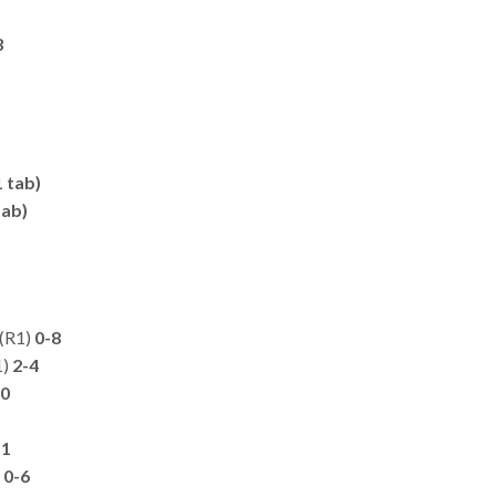
3
1 tab)
tab)
 (R1)
0-8
1)
2-4
-0
-1
)
0-6