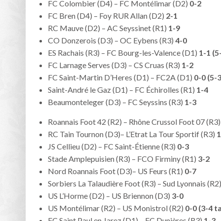
FC Colombier (D4) – FC Montélimar (D2)
0-2
FC Bren (D4) – Foy RUR Allan (D2)
2-1
RC Mauve (D2) – AC Seyssinet (R1)
1-9
CO Donzerois (D3) – OC Eybens (R3)
4-0
ES Rachais (R3) – FC Bourg-les-Valence (D1)
1-1 (5
FC Larnage Serves (D3) – CS Cruas (R3)
1-2
FC Saint-Martin D’Heres (D1) – FC2A (D1)
0-0 (5-
Saint-André le Gaz (D1) – FC Échirolles (R1)
1-4
Beaumonteleger (D3) – FC Seyssins (R3)
1-3
Roannais Foot 42 (R2) – Rhône Crussol Foot 07 (R3
RC Tain Tournon (D3)– L’Etrat La Tour Sportif (R3)
1
JS Cellieu (D2) – FC Saint-Étienne (R3)
0-3
Stade Amplepuisien (R3) – FCO Firminy (R1)
3-2
Nord Roannais Foot (D3)– US Feurs (R1)
0-7
Sorbiers La Talaudière Foot (R3) – Sud Lyonnais (R2
US L’Horme (D2) – US Briennon (D3)
3-0
US Montélimar (R2) – US Monistrol (R2)
0-0 (3-4 t
FC Saint Paul en Jarez (D1) – FC Dunières (R3)
1-3