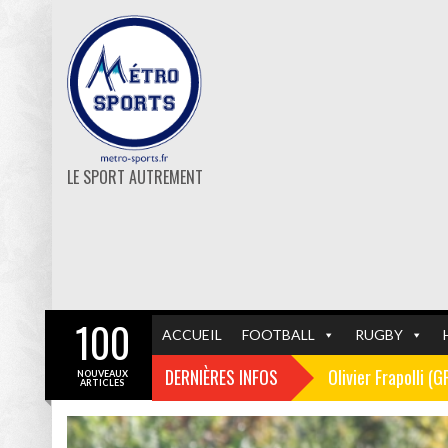
LE SPORT AUTREMENT
100
ACCUEIL
FOOTBALL
RUGBY
DERNIÈRES INFOS
Olivier Frapolli (
NOUVEAUX
ARTICLES
Christophe Pélissi
GF38
FOOTBALL