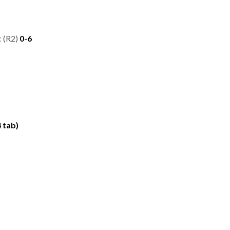
c (R2)
0-6
4 tab)