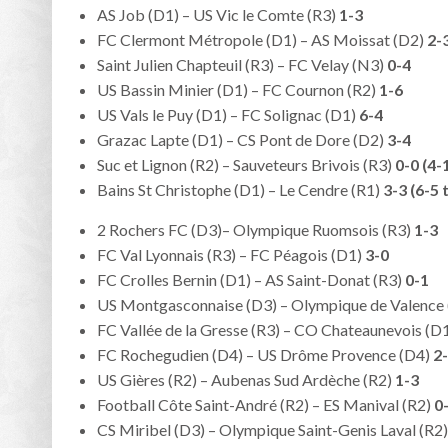
AS Job (D1) – US Vic le Comte (R3)
1-3
FC Clermont Métropole (D1) – AS Moissat (D2)
2-
Saint Julien Chapteuil (R3) – FC Velay (N3)
0-4
US Bassin Minier (D1) – FC Cournon (R2)
1-6
US Vals le Puy (D1) – FC Solignac (D1)
6-4
Grazac Lapte (D1) – CS Pont de Dore (D2)
3-4
Suc et Lignon (R2) – Sauveteurs Brivois (R3)
0-0 (4-
Bains St Christophe (D1) – Le Cendre (R1)
3-3 (6-5 
2 Rochers FC (D3)– Olympique Ruomsois (R3)
1-3
FC Val Lyonnais (R3) – FC Péagois (D1)
3-0
FC Crolles Bernin (D1) – AS Saint-Donat (R3)
0-1
US Montgasconnaise (D3) – Olympique de Valence
FC Vallée de la Gresse (R3) – CO Chateaunevois (D
FC Rochegudien (D4) – US Drôme Provence (D4)
2
US Gières (R2) – Aubenas Sud Ardèche (R2)
1-3
Football Côte Saint-André (R2) – ES Manival (R2)
0
CS Miribel (D3) – Olympique Saint-Genis Laval (R2