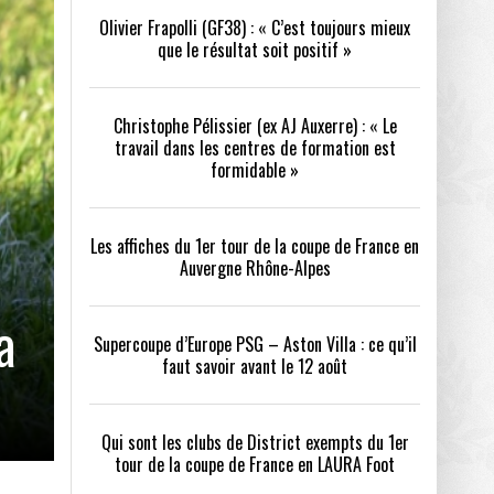
Olivier Frapolli (GF38) : « C’est toujours mieux
que le résultat soit positif »
/2026
oot
- 24/07/2026
Christophe Pélissier (ex AJ Auxerre) : « Le
OPE PSG – ASTON VILLA :
QUI SONT LES CLUBS DE DISTRICT EXEMPTS
CHOISIR 
travail dans les centres de formation est
OIR AVANT LE 12 AOÛT
DU 1ER TOUR DE LA COUPE DE FRANCE EN
COMBAT :
tout
formidable »
- 21/07/2026
LAURA FOOT
CONFORT 
26
Les affiches du 1er tour de la coupe de France en
Auvergne Rhône-Alpes
a
Supercoupe d’Europe PSG – Aston Villa : ce qu’il
faut savoir avant le 12 août
up a tenu toutes ses promesses
- 04/07/2026
Qui sont les clubs de District exempts du 1er
tour de la coupe de France en LAURA Foot