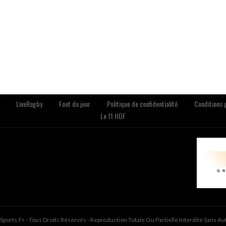
LiveRugby
Foot du jour
Politique de confidentialité
Conditions g
Le 11 HDF
ports.fr - Tous Droits Réservés - Reproduction Totale Ou Partielle Interdite Sans Au