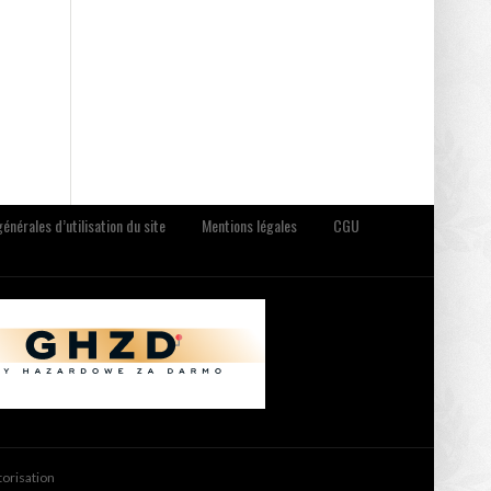
énérales d’utilisation du site
Mentions légales
CGU
torisation