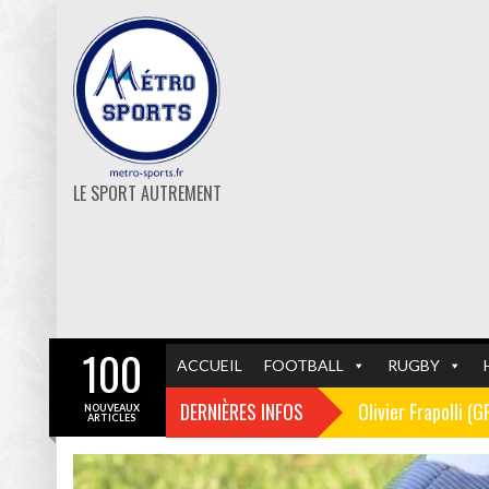
LE SPORT AUTREMENT
100
ACCUEIL
FOOTBALL
RUGBY
DERNIÈRES INFOS
Olivier Frapolli (
NOUVEAUX
ARTICLES
Christophe Pélissi
GF38
FOOTBALL