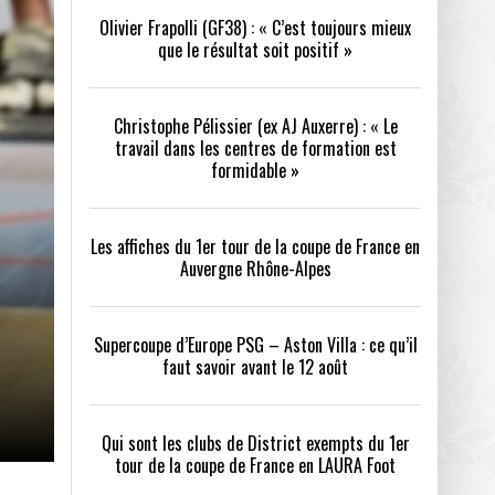
/2026
Olivier Frapolli (GF38) : « C’est toujours mieux
que le résultat soit positif »
oot
- 24/07/2026
tout
- 21/07/2026
Christophe Pélissier (ex AJ Auxerre) : « Le
OPE PSG – ASTON VILLA :
QUI SONT LES CLUBS DE DISTRICT EXEMPTS
CHOISIR 
travail dans les centres de formation est
OIR AVANT LE 12 AOÛT
DU 1ER TOUR DE LA COUPE DE FRANCE EN
COMBAT :
formidable »
26
LAURA FOOT
CONFORT 
Les affiches du 1er tour de la coupe de France en
Auvergne Rhône-Alpes
up a tenu toutes ses promesses
- 04/07/2026
Supercoupe d’Europe PSG – Aston Villa : ce qu’il
faut savoir avant le 12 août
026
Qui sont les clubs de District exempts du 1er
tour de la coupe de France en LAURA Foot