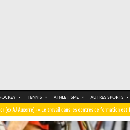
HOCKEY
TENNIS
ATHLETISME
AUTRES SPORTS
er (ex AJ Auxerre) : « Le travail dans les centres de formation est
er tour de la coupe de France en Auvergne Rhône-Alpes
- 25/07/2026
FOOTBALL
FOOTBALL