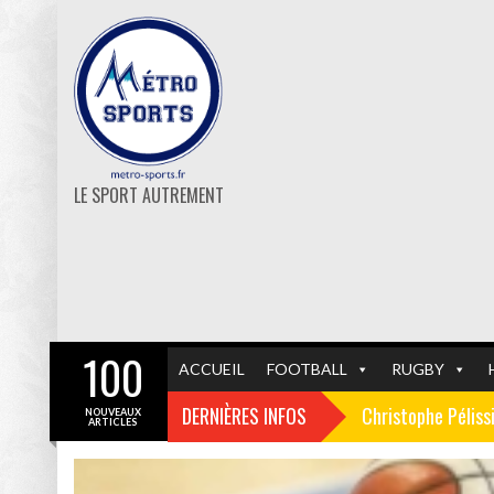
LE SPORT AUTREMENT
100
ACCUEIL
FOOTBALL
RUGBY
DERNIÈRES INFOS
Christophe Pélissi
NOUVEAUX
ARTICLES
Les affiches du 1
GF38
FOOTBALL