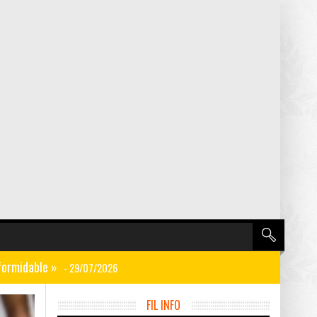
 formidable »
- 29/07/2026
FOOTBALL
UNCATE
FIL INFO