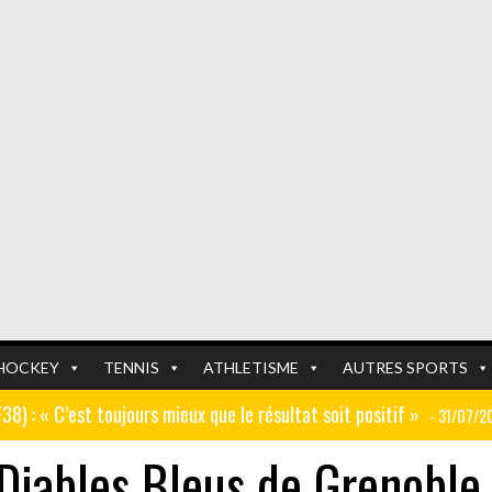
HOCKEY
TENNIS
ATHLETISME
AUTRES SPORTS
GF38) : « C’est toujours mieux que le résultat soit positif »
- 31/07/2
 Diables Bleus de Grenoble
er (ex AJ Auxerre) : « Le travail dans les centres de formation est
FOOTBALL
FOOTBALL