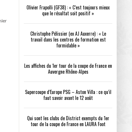
Olivier Frapolli (GF38) : « C’est toujours mieux
que le résultat soit positif »
/2026
mier
oot
- 24/07/2026
Christophe Pélissier (ex AJ Auxerre) : « Le
OPE PSG – ASTON VILLA :
QUI SONT LES CLUBS DE DISTRICT EXEMPTS
CHOISIR 
travail dans les centres de formation est
OIR AVANT LE 12 AOÛT
DU 1ER TOUR DE LA COUPE DE FRANCE EN
COMBAT :
tout
formidable »
- 21/07/2026
LAURA FOOT
CONFORT 
26
Les affiches du 1er tour de la coupe de France en
Auvergne Rhône-Alpes
Supercoupe d’Europe PSG – Aston Villa : ce qu’il
faut savoir avant le 12 août
up a tenu toutes ses promesses
- 04/07/2026
Qui sont les clubs de District exempts du 1er
tour de la coupe de France en LAURA Foot