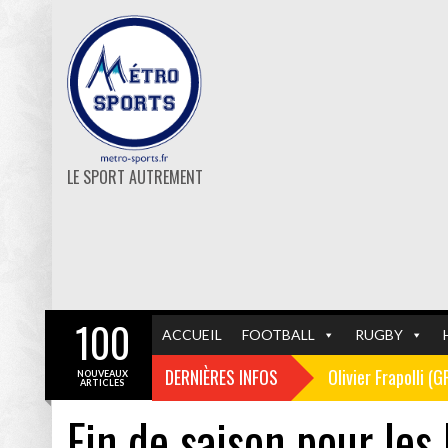
LE SPORT AUTREMENT
100
ACCUEIL
FOOTBALL
RUGBY
DERNIÈRES INFOS
Olivier Frapolli (
NOUVEAUX
ARTICLES
Fin de saison pour les
Christophe Pélissi
GF38
FOOTBALL