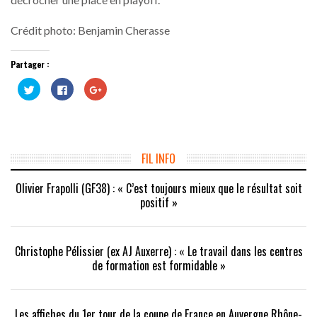
Crédit photo: Benjamin Cherasse
Partager :
Cliquez
Cliquez
Cliquez
pour
pour
pour
partager
partager
partager
sur
sur
sur
Twitter(ouvre
Facebook(ouvre
Google+
dans
dans
(ouvre
une
une
dans
nouvelle
nouvelle
une
fenêtre)
fenêtre)
nouvelle
FIL INFO
fenêtre)
Olivier Frapolli (GF38) : « C’est toujours mieux que le résultat soit
positif »
Christophe Pélissier (ex AJ Auxerre) : « Le travail dans les centres
de formation est formidable »
Les affiches du 1er tour de la coupe de France en Auvergne Rhône-