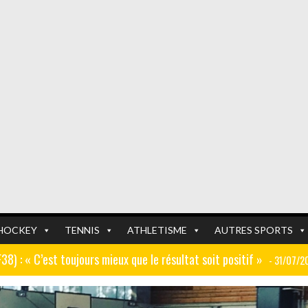
HOCKEY
TENNIS
ATHLETISME
AUTRES SPORTS
GF38) : « C’est toujours mieux que le résultat soit positif »
- 31/07/2
er (ex AJ Auxerre) : « Le travail dans les centres de formation est
FOOTBALL
FOOTBALL