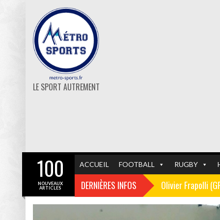
LE SPORT AUTREMENT
100
ACCUEIL
FOOTBALL
RUGBY
DERNIÈRES INFOS
Olivier Frapolli (
NOUVEAUX
ARTICLES
Christophe Pélissi
GF38
FOOTBALL