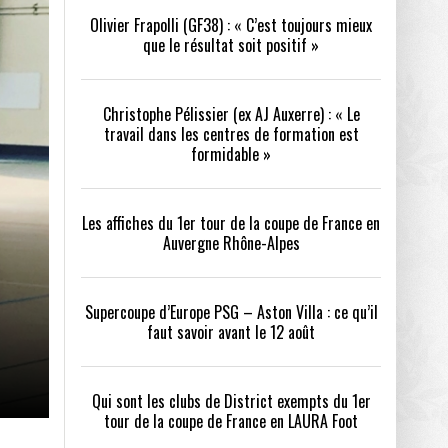
Olivier Frapolli (GF38) : « C’est toujours mieux
que le résultat soit positif »
/2026
oot
- 24/07/2026
Christophe Pélissier (ex AJ Auxerre) : « Le
OPE PSG – ASTON VILLA :
QUI SONT LES CLUBS DE DISTRICT EXEMPTS
CHOISIR 
travail dans les centres de formation est
OIR AVANT LE 12 AOÛT
DU 1ER TOUR DE LA COUPE DE FRANCE EN
COMBAT :
tout
formidable »
- 21/07/2026
LAURA FOOT
CONFORT 
26
Les affiches du 1er tour de la coupe de France en
Auvergne Rhône-Alpes
Supercoupe d’Europe PSG – Aston Villa : ce qu’il
faut savoir avant le 12 août
up a tenu toutes ses promesses
- 04/07/2026
Qui sont les clubs de District exempts du 1er
tour de la coupe de France en LAURA Foot