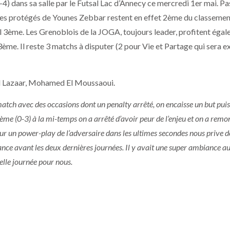
-4) dans sa salle par le Futsal Lac d’Annecy ce mercredi 1er mai. Pa
. Les protégés de Younes Zebbar restent en effet 2ème du classemen
l 3ème. Les Grenoblois de la JOGA, toujours leader, profitent éga
3ème. Il reste 3 matchs à disputer (2 pour Vie et Partage qui sera 
d Lazaar, Mohamed El Moussaoui.
tch avec des occasions dont un penalty arrêté, on encaisse un but puis
ème (0-3) à la mi-temps on a arrêté d’avoir peur de l’enjeu et on a remon
r un power-play de l’adversaire dans les ultimes secondes nous prive d
nce avant les deux dernières journées. Il y avait une super ambiance a
elle journée pour nous.