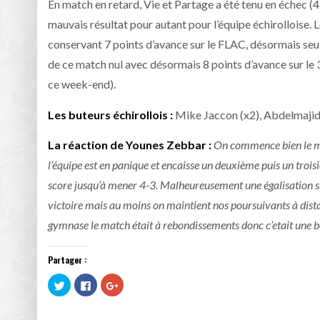
En match en retard, Vie et Partage a été tenu en échec (4
mauvais résultat pour autant pour l’équipe échirolloise
conservant 7 points d’avance sur le FLAC, désormais seu
de ce match nul avec désormais 8 points d’avance sur le 
ce week-end).
Les buteurs échirollois :
Mike Jaccon (x2), Abdelmaji
La réaction de Younes Zebbar :
On commence bien le ma
l’équipe est en panique et encaisse un deuxième puis un troisi
score jusqu’à mener 4-3. Malheureusement une égalisation su
victoire mais au moins on maintient nos poursuivants à dista
gymnase le match était à rebondissements donc c’etait une b
Partager :
Cliquez
Cliquez
Cliquez
pour
pour
pour
partager
partager
partager
sur
sur
sur
Twitter(ouvre
Facebook(ouvre
Google+