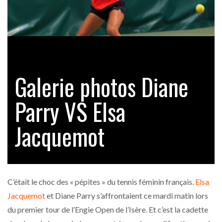
Galerie photos Diane
Parry VS Elsa
Jacquemot
C’était le choc des « pépites » du tennis féminin français.
Elsa
Jacquemot
et Diane Parry s’affrontaient ce mardi matin lors
du premier tour de l’Engie Open de l’Isère. Et c’est la cadette