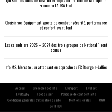
Qui sont les clubs de District exempts du 1er tour de la coupe de
France en LAURA Foot
Choisir son équipement sports de combat : sécurité, performance
et confort avant tout
Les calendriers 2026 – 2027 des trois groupes de National 1 sont
connus
Info MS. Mercato : un attaquant en approche au FC Bourgoin-Jallieu
Accueil
Grenoble Foot Info
LiveSport
LiveFoot
LiveRugby
Foot du jour
Politique de confidentialité
Conditions générales d’utilisation du site
Mentions légales
CGU
Le 11 HDF