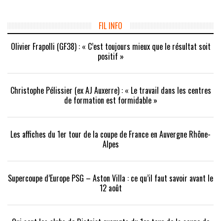
dans
dans
(ouvre
une
une
dans
nouvelle
nouvelle
une
fenêtre)
fenêtre)
nouvelle
FIL INFO
fenêtre)
Olivier Frapolli (GF38) : « C’est toujours mieux que le résultat soit
positif »
Christophe Pélissier (ex AJ Auxerre) : « Le travail dans les centres
de formation est formidable »
Les affiches du 1er tour de la coupe de France en Auvergne Rhône-
Alpes
Supercoupe d’Europe PSG – Aston Villa : ce qu’il faut savoir avant le
12 août