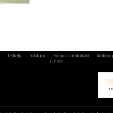
LiveRugby
Foot du jour
Politique de confidentialité
Conditions g
Le 11 HDF