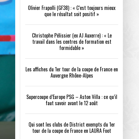
Olivier Frapolli (GF38) : « C’est toujours mieux
que le résultat soit positif »
/2026
oot
- 24/07/2026
Christophe Pélissier (ex AJ Auxerre) : « Le
OPE PSG – ASTON VILLA :
QUI SONT LES CLUBS DE DISTRICT EXEMPTS
CHOISIR 
travail dans les centres de formation est
OIR AVANT LE 12 AOÛT
DU 1ER TOUR DE LA COUPE DE FRANCE EN
COMBAT :
tout
formidable »
- 21/07/2026
LAURA FOOT
CONFORT 
26
Les affiches du 1er tour de la coupe de France en
Auvergne Rhône-Alpes
Supercoupe d’Europe PSG – Aston Villa : ce qu’il
faut savoir avant le 12 août
up a tenu toutes ses promesses
- 04/07/2026
Qui sont les clubs de District exempts du 1er
tour de la coupe de France en LAURA Foot