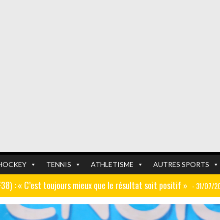
HOCKEY
TENNIS
ATHLETISME
AUTRES SPORTS
GF38) : « C’est toujours mieux que le résultat soit positif »
- 31/07/2
er (ex AJ Auxerre) : « Le travail dans les centres de formation est
FOOTBALL
FOOTBALL