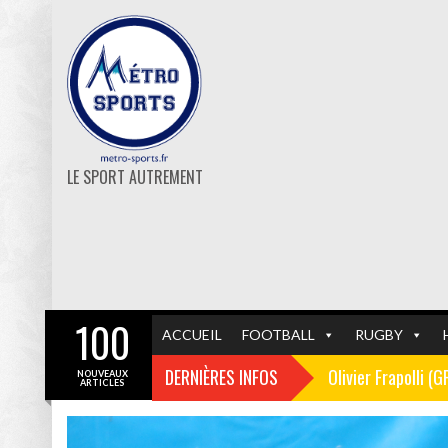
LE SPORT AUTREMENT
100
ACCUEIL
FOOTBALL
RUGBY
DERNIÈRES INFOS
Olivier Frapolli (
NOUVEAUX
ARTICLES
Christophe Pélissi
GF38
FOOTBALL