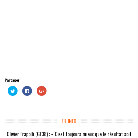
Partager :
Cliquez
Cliquez
Cliquez
pour
pour
pour
partager
partager
partager
sur
sur
sur
Twitter(ouvre
Facebook(ouvre
Google+
dans
dans
(ouvre
une
une
dans
nouvelle
nouvelle
une
fenêtre)
fenêtre)
nouvelle
FIL INFO
fenêtre)
Olivier Frapolli (GF38) : « C’est toujours mieux que le résultat soit