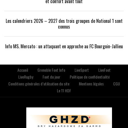
et confort avant tout
Les calendriers 2026 – 2027 des trois groupes de National 1 sont
connus
Info MS. Mercato : un attaquant en approche au FC Bourgoin-Jallieu
Accueil
Grenoble Foot Info
LiveSport
LiveFoot
LiveRugby
Foot du jour
Politique de confidentialité
Conditions générales d’utilisation du site
Mentions légales
CGU
Le 11 HDF