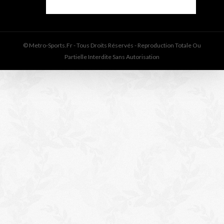
© Metro-Sports.fr - Tous Droits Réservés - Reproduction Totale Ou
Partielle Interdite Sans Autorisation