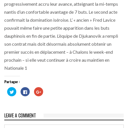
progressivement accru leur avance, atteignant la mi-temps
nantis d’un confortable avantage de 7 buts. Le second acte
confirmait la domination iséroise. L’ « ancien » Fred Lavice
pouvait même faire une petite apparition dans les buts
dauphinois en fin de partie. L’équipe de Djukanovik a rempli
son contrat mais doit désormais absolument obtenir un
premier succès en déplacement – à Chalons le week-end
prochain – si elle veut continuer à croire au maintien en
Nationale 1
Partager :
Cliquez
Cliquez
Cliquez
pour
pour
pour
partager
partager
partager
sur
sur
sur
Twitter(ouvre
Facebook(ouvre
Google+
dans
dans
(ouvre
une
une
dans
LEAVE A COMMENT
nouvelle
nouvelle
une
fenêtre)
fenêtre)
nouvelle
fenêtre)