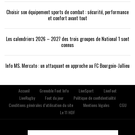
Choisir son équipement sports de combat : sécurité, performance
et confort avant tout
Les calendriers 2026 – 2027 des trois groupes de National 1 sont
connus
Info MS. Mercato : un attaquant en approche au FC Bourgoin-Jallieu
Accueil
Grenoble Foot Info
LiveSport
LiveFoot
LiveRugby
Foot du jour
Politique de confidentialité
Conditions générales d’utilisation du site
Mentions légales
CGU
Le 11 HDF