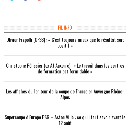
partager
partager
partager
sur
sur
sur
Twitter(ouvre
Facebook(ouvre
Google+
dans
dans
(ouvre
une
une
dans
nouvelle
nouvelle
une
fenêtre)
fenêtre)
nouvelle
fenêtre)
FIL INFO
Olivier Frapolli (GF38) : « C’est toujours mieux que le résultat soit
positif »
Christophe Pélissier (ex AJ Auxerre) : « Le travail dans les centres
de formation est formidable »
Les affiches du 1er tour de la coupe de France en Auvergne Rhône-
Alpes
Supercoupe d’Europe PSG – Aston Villa : ce qu’il faut savoir avant le
12 août