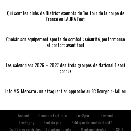
Qui sont les clubs de District exempts du 1er tour de la coupe de
France en LAURA Foot
Choisir son équipement sports de combat : sécurité, performance
et confort avant tout
Les calendriers 2026 – 2027 des trois groupes de National 1 sont
connus
Info MS. Mercato : un attaquant en approche au FC Bourgoin-Jallieu
Accueil
Grenoble Foot Info
LiveSport
LiveFoot
LiveRugby
Foot du jour
Politique de confidentialité
Conditions générales d’utilisation du site
Mentions légales
CGU