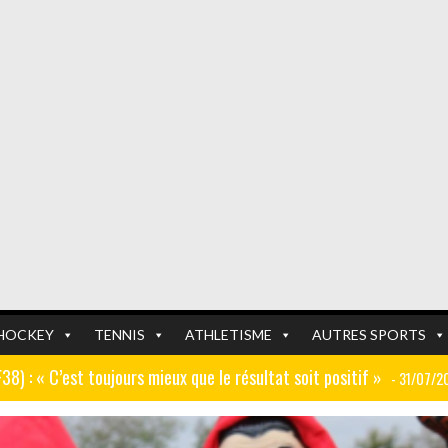
HOCKEY
TENNIS
ATHLETISME
AUTRES SPORTS
GF38) : « C’est toujours mieux que le résultat soit positif »
- 31/07/2
er (ex AJ Auxerre) : « Le travail dans les centres de formation est
FOOTBALL
FOOTBALL