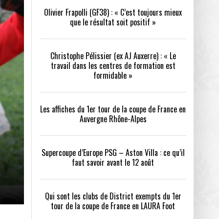
Olivier Frapolli (GF38) : « C’est toujours mieux
que le résultat soit positif »
/2026
oot
- 24/07/2026
Christophe Pélissier (ex AJ Auxerre) : « Le
OPE PSG – ASTON VILLA :
QUI SONT LES CLUBS DE DISTRICT EXEMPTS
CHOISIR 
travail dans les centres de formation est
OIR AVANT LE 12 AOÛT
DU 1ER TOUR DE LA COUPE DE FRANCE EN
COMBAT :
tout
formidable »
- 21/07/2026
LAURA FOOT
CONFORT 
26
Les affiches du 1er tour de la coupe de France en
Auvergne Rhône-Alpes
Supercoupe d’Europe PSG – Aston Villa : ce qu’il
faut savoir avant le 12 août
up a tenu toutes ses promesses
- 04/07/2026
Qui sont les clubs de District exempts du 1er
tour de la coupe de France en LAURA Foot