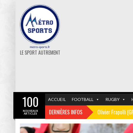
LE SPORT AUTREMENT
100
ACCUEIL
FOOTBALL
RUGBY
DERNIÈRES INFOS
Olivier Frapolli (
NOUVEAUX
ARTICLES
Christophe Pélissi
GF38
FOOTBALL