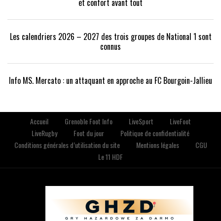
et confort avant tout
Les calendriers 2026 – 2027 des trois groupes de National 1 sont
connus
Info MS. Mercato : un attaquant en approche au FC Bourgoin-Jallieu
Accueil
Grenoble Foot Info
LiveSport
LiveFoot
LiveRugby
Foot du jour
Politique de confidentialité
Conditions générales d’utilisation du site
Mentions légales
CGU
Le 11 HDF