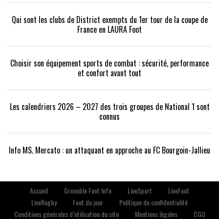
Qui sont les clubs de District exempts du 1er tour de la coupe de
France en LAURA Foot
Choisir son équipement sports de combat : sécurité, performance
et confort avant tout
Les calendriers 2026 – 2027 des trois groupes de National 1 sont
connus
Info MS. Mercato : un attaquant en approche au FC Bourgoin-Jallieu
Accueil
Grenoble Foot Info
LiveSport
LiveFoot
LiveRugby
Foot du jour
Politique de confidentialité
Conditions générales d’utilisation du site
Mentions légales
CGU