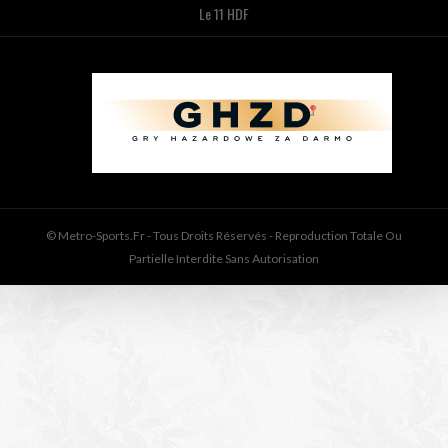
Le 11 HDF
© Metro-Sports.fr - Tous Droits Réservés - Reproduction Totale Ou
Partielle Interdite Sans Autorisation