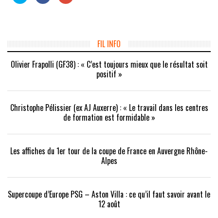
pour
pour
pour
partager
partager
partager
sur
sur
sur
Twitter(ouvre
Facebook(ouvre
Google+
dans
dans
(ouvre
une
une
dans
nouvelle
nouvelle
une
fenêtre)
fenêtre)
nouvelle
FIL INFO
fenêtre)
Olivier Frapolli (GF38) : « C’est toujours mieux que le résultat soit
positif »
Christophe Pélissier (ex AJ Auxerre) : « Le travail dans les centres
de formation est formidable »
Les affiches du 1er tour de la coupe de France en Auvergne Rhône-
Alpes
Supercoupe d’Europe PSG – Aston Villa : ce qu’il faut savoir avant le
12 août