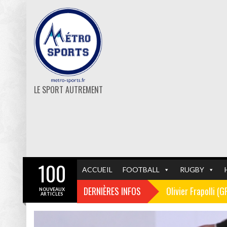
LE SPORT AUTREMENT
100
ACCUEIL
FOOTBALL
RUGBY
DERNIÈRES INFOS
Olivier Frapolli (
NOUVEAUX
ARTICLES
Christophe Pélissi
GF38
FOOTBALL