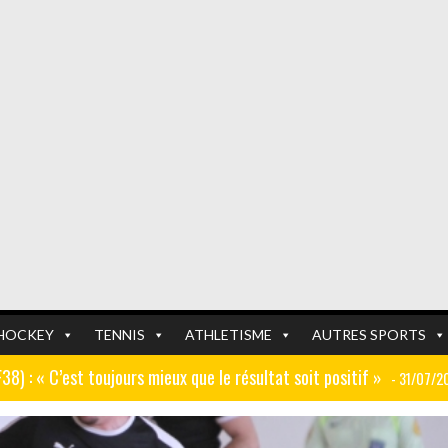
HOCKEY
TENNIS
ATHLETISME
AUTRES SPORTS
GF38) : « C’est toujours mieux que le résultat soit positif »
- 31/07/2
er (ex AJ Auxerre) : « Le travail dans les centres de formation est
FOOTBALL
FOOTBALL