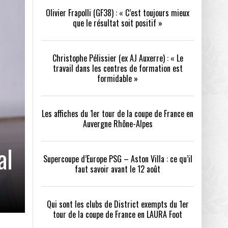
Olivier Frapolli (GF38) : « C’est toujours mieux
que le résultat soit positif »
/2026
oot
- 24/07/2026
Christophe Pélissier (ex AJ Auxerre) : « Le
OPE PSG – ASTON VILLA :
QUI SONT LES CLUBS DE DISTRICT EXEMPTS
CHOISIR 
travail dans les centres de formation est
OIR AVANT LE 12 AOÛT
DU 1ER TOUR DE LA COUPE DE FRANCE EN
COMBAT :
tout
formidable »
- 21/07/2026
LAURA FOOT
CONFORT 
26
Les affiches du 1er tour de la coupe de France en
Auvergne Rhône-Alpes
al
Supercoupe d’Europe PSG – Aston Villa : ce qu’il
faut savoir avant le 12 août
up a tenu toutes ses promesses
- 04/07/2026
Qui sont les clubs de District exempts du 1er
tour de la coupe de France en LAURA Foot