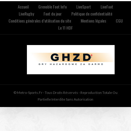
Accueil
Grenoble Foot Info
LiveSport
LiveFoot
LiveRugby
Foot du jour
Politique de confidentialité
Conditions générales d’utilisation du site
Mentions légales
CGU
Le 11 HDF
© Metro-Sports.fr - Tous Droits Réservés - Reproduction Totale Ou
Partielle Interdite Sans Autorisation