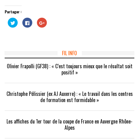
Partager :
Cliquez
Cliquez
Cliquez
pour
pour
pour
partager
partager
partager
sur
sur
sur
Twitter(ouvre
Facebook(ouvre
Google+
dans
dans
(ouvre
une
une
dans
nouvelle
nouvelle
une
fenêtre)
fenêtre)
nouvelle
FIL INFO
fenêtre)
Olivier Frapolli (GF38) : « C’est toujours mieux que le résultat soit
positif »
Christophe Pélissier (ex AJ Auxerre) : « Le travail dans les centres
de formation est formidable »
Les affiches du 1er tour de la coupe de France en Auvergne Rhône-
Alpes