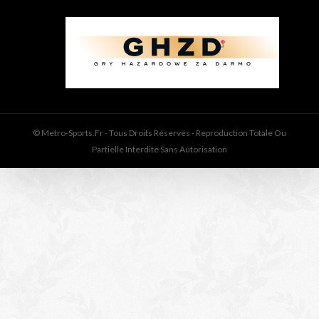
© Metro-Sports.fr - Tous Droits Réservés - Reproduction Totale Ou
Partielle Interdite Sans Autorisation