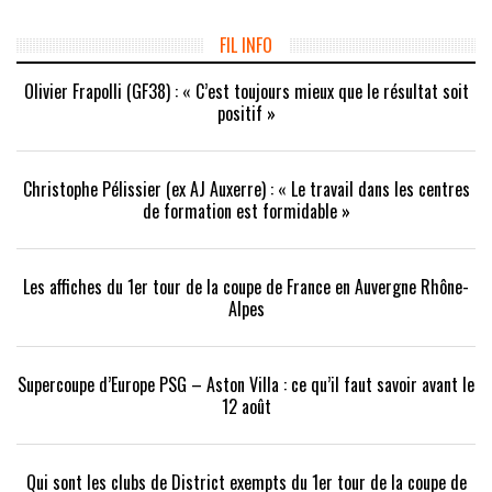
une
une
dans
nouvelle
nouvelle
une
fenêtre)
fenêtre)
nouvelle
fenêtre)
FIL INFO
Olivier Frapolli (GF38) : « C’est toujours mieux que le résultat soit
positif »
Christophe Pélissier (ex AJ Auxerre) : « Le travail dans les centres
de formation est formidable »
Les affiches du 1er tour de la coupe de France en Auvergne Rhône-
Alpes
Supercoupe d’Europe PSG – Aston Villa : ce qu’il faut savoir avant le
12 août
Qui sont les clubs de District exempts du 1er tour de la coupe de