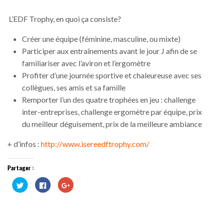
L’EDF Trophy, en quoi ça consiste?
Créer une équipe (féminine, masculine, ou mixte)
Participer aux entraînements avant le jour J afin de se
familiariser avec l’aviron et l’ergomètre
Profiter d’une journée sportive et chaleureuse avec ses
collègues, ses amis et sa famille
Remporter l’un des quatre trophées en jeu : challenge
inter-entreprises, challenge ergomètre par équipe, prix
du meilleur déguisement, prix de la meilleure ambiance
+ d’infos :
http://www.isereedftrophy.com/
Partager :
Cliquez
Cliquez
Cliquez
pour
pour
pour
partager
partager
partager
sur
sur
sur
Twitter(ouvre
Facebook(ouvre
Google+
dans
dans
(ouvre