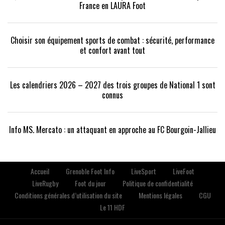
France en LAURA Foot
Choisir son équipement sports de combat : sécurité, performance
et confort avant tout
Les calendriers 2026 – 2027 des trois groupes de National 1 sont
connus
Info MS. Mercato : un attaquant en approche au FC Bourgoin-Jallieu
Accueil
Grenoble Foot Info
LiveSport
LiveFoot
LiveRugby
Foot du jour
Politique de confidentialité
Conditions générales d’utilisation du site
Mentions légales
CGU
Le 11 HDF