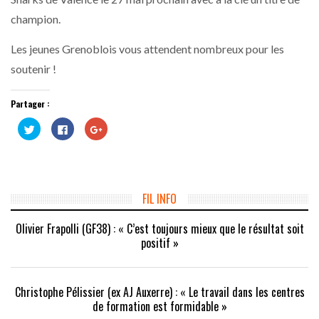
champion.
Les jeunes Grenoblois vous attendent nombreux pour les
soutenir !
Partager :
Cliquez
Cliquez
Cliquez
pour
pour
pour
partager
partager
partager
sur
sur
sur
Twitter(ouvre
Facebook(ouvre
Google+
dans
dans
(ouvre
une
une
dans
nouvelle
nouvelle
une
fenêtre)
fenêtre)
nouvelle
FIL INFO
fenêtre)
Olivier Frapolli (GF38) : « C’est toujours mieux que le résultat soit
positif »
Christophe Pélissier (ex AJ Auxerre) : « Le travail dans les centres
de formation est formidable »