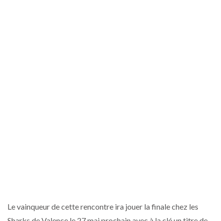
Le vainqueur de cette rencontre ira jouer la finale chez les
Sharks de Valence le 27 mai prochain avec à la clé un titre de