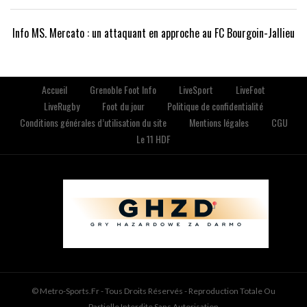
Info MS. Mercato : un attaquant en approche au FC Bourgoin-Jallieu
Accueil
Grenoble Foot Info
LiveSport
LiveFoot
LiveRugby
Foot du jour
Politique de confidentialité
Conditions générales d’utilisation du site
Mentions légales
CGU
Le 11 HDF
© Metro-Sports.fr - Tous Droits Réservés - Reproduction Totale Ou
Partielle Interdite Sans Autorisation