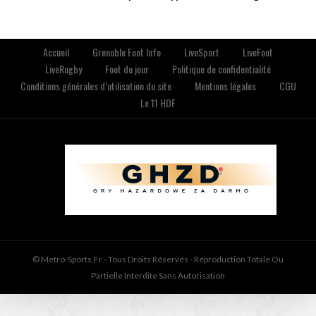
Accueil
Grenoble Foot Info
LiveSport
LiveFoot
LiveRugby
Foot du jour
Politique de confidentialité
Conditions générales d’utilisation du site
Mentions légales
CGU
Le 11 HDF
© Metro-Sports.fr - Tous Droits Réservés - Reproduction Totale Ou
Partielle Interdite Sans Autorisation