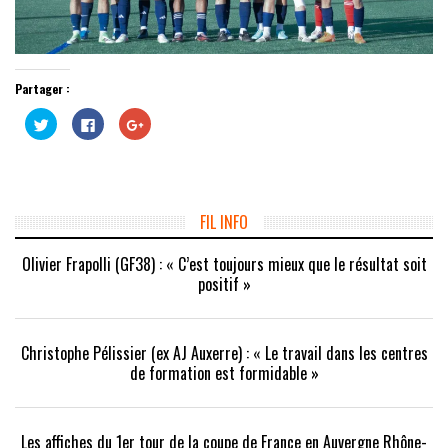
Partager :
Cliquez
Cliquez
Cliquez
pour
pour
pour
partager
partager
partager
sur
sur
sur
Twitter(ouvre
Facebook(ouvre
Google+
dans
dans
(ouvre
une
une
dans
nouvelle
nouvelle
une
fenêtre)
fenêtre)
nouvelle
FIL INFO
fenêtre)
Olivier Frapolli (GF38) : « C’est toujours mieux que le résultat soit
positif »
Christophe Pélissier (ex AJ Auxerre) : « Le travail dans les centres
de formation est formidable »
Les affiches du 1er tour de la coupe de France en Auvergne Rhône-