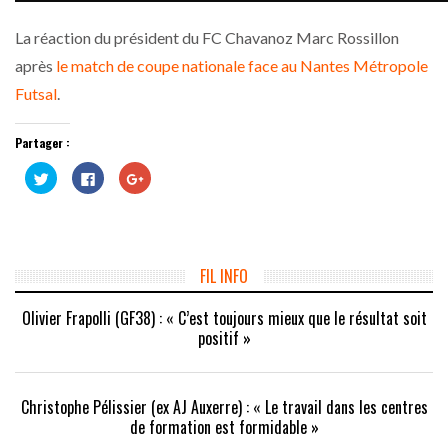
La réaction du président du FC Chavanoz Marc Rossillon
après
le match de coupe nationale face au Nantes Métropole
Futsal
.
Partager :
Cliquez
Cliquez
Cliquez
pour
pour
pour
partager
partager
partager
sur
sur
sur
Twitter(ouvre
Facebook(ouvre
Google+
dans
dans
(ouvre
une
une
dans
nouvelle
nouvelle
une
fenêtre)
fenêtre)
nouvelle
FIL INFO
fenêtre)
Olivier Frapolli (GF38) : « C’est toujours mieux que le résultat soit
positif »
Christophe Pélissier (ex AJ Auxerre) : « Le travail dans les centres
de formation est formidable »