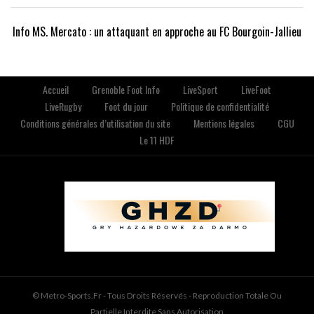
Info MS. Mercato : un attaquant en approche au FC Bourgoin-Jallieu
Accueil
Grenoble Foot Info
LiveSport
LiveFoot
LiveRugby
Foot du jour
Politique de confidentialité
Conditions générales d’utilisation du site
Mentions légales
CGU
Le 11 HDF
© Metro-Sports.fr - Tous Droits Réservés - Reproduction Totale Ou
Partielle Interdite Sans Autorisation