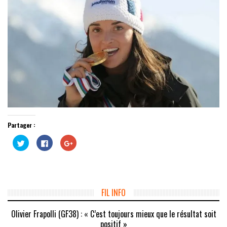
Partager :
Cliquez
Cliquez
Cliquez
pour
pour
pour
partager
partager
partager
sur
sur
sur
Twitter(ouvre
Facebook(ouvre
Google+
dans
dans
(ouvre
une
une
dans
nouvelle
nouvelle
une
fenêtre)
fenêtre)
nouvelle
FIL INFO
fenêtre)
Olivier Frapolli (GF38) : « C’est toujours mieux que le résultat soit
positif »