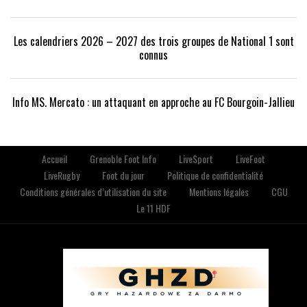
Les calendriers 2026 – 2027 des trois groupes de National 1 sont
connus
Info MS. Mercato : un attaquant en approche au FC Bourgoin-Jallieu
Accueil
Grenoble Foot Info
LiveSport
LiveFoot
LiveRugby
Foot du jour
Politique de confidentialité
Conditions générales d’utilisation du site
Mentions légales
CGU
Le 11 HDF