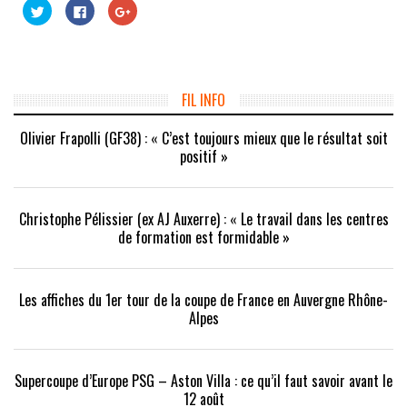
Cliquez
Cliquez
Cliquez
pour
pour
pour
partager
partager
partager
sur
sur
sur
Twitter(ouvre
Facebook(ouvre
Google+
dans
dans
(ouvre
une
une
dans
nouvelle
nouvelle
une
fenêtre)
fenêtre)
nouvelle
FIL INFO
fenêtre)
Olivier Frapolli (GF38) : « C’est toujours mieux que le résultat soit
positif »
Christophe Pélissier (ex AJ Auxerre) : « Le travail dans les centres
de formation est formidable »
Les affiches du 1er tour de la coupe de France en Auvergne Rhône-
Alpes
Supercoupe d’Europe PSG – Aston Villa : ce qu’il faut savoir avant le
12 août