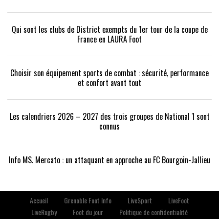
Qui sont les clubs de District exempts du 1er tour de la coupe de
France en LAURA Foot
Choisir son équipement sports de combat : sécurité, performance
et confort avant tout
Les calendriers 2026 – 2027 des trois groupes de National 1 sont
connus
Info MS. Mercato : un attaquant en approche au FC Bourgoin-Jallieu
Accueil
Grenoble Foot Info
LiveSport
LiveFoot
LiveRugby
Foot du jour
Politique de confidentialité