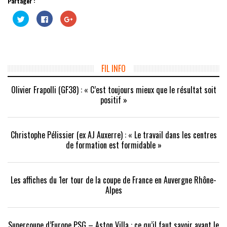
Partager :
Cliquez
Cliquez
Cliquez
pour
pour
pour
partager
partager
partager
sur
sur
sur
Twitter(ouvre
Facebook(ouvre
Google+
dans
dans
(ouvre
une
une
dans
nouvelle
nouvelle
une
fenêtre)
fenêtre)
nouvelle
FIL INFO
fenêtre)
Olivier Frapolli (GF38) : « C’est toujours mieux que le résultat soit
positif »
Christophe Pélissier (ex AJ Auxerre) : « Le travail dans les centres
de formation est formidable »
Les affiches du 1er tour de la coupe de France en Auvergne Rhône-
Alpes
Supercoupe d’Europe PSG – Aston Villa : ce qu’il faut savoir avant le