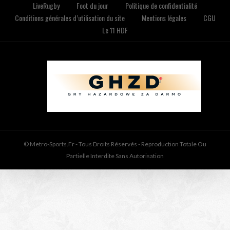
LiveRugby
Foot du jour
Politique de confidentialité
Conditions générales d’utilisation du site
Mentions légales
CGU
Le 11 HDF
© Metro-Sports.fr - Tous Droits Réservés - Reproduction Totale Ou
Partielle Interdite Sans Autorisation