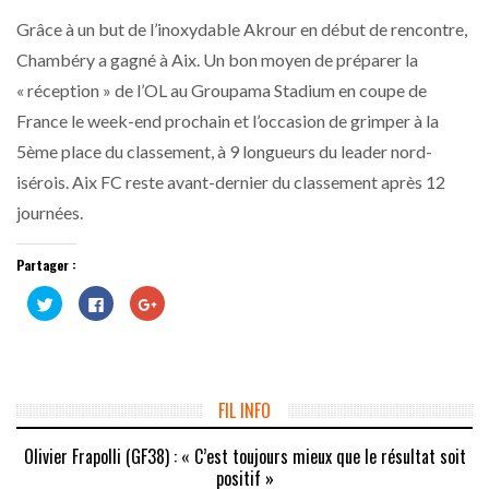
Grâce à un but de l’inoxydable Akrour en début de rencontre,
Chambéry a gagné à Aix. Un bon moyen de préparer la
« réception » de l’OL au Groupama Stadium en coupe de
France le week-end prochain et l’occasion de grimper à la
5ème place du classement, à 9 longueurs du leader nord-
isérois. Aix FC reste avant-dernier du classement après 12
journées.
Partager :
Cliquez
Cliquez
Cliquez
pour
pour
pour
partager
partager
partager
sur
sur
sur
Twitter(ouvre
Facebook(ouvre
Google+
dans
dans
(ouvre
une
une
dans
nouvelle
nouvelle
une
fenêtre)
fenêtre)
nouvelle
FIL INFO
fenêtre)
Olivier Frapolli (GF38) : « C’est toujours mieux que le résultat soit
positif »