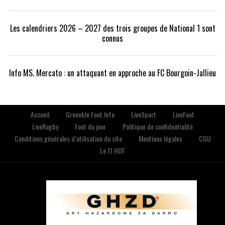
Les calendriers 2026 – 2027 des trois groupes de National 1 sont
connus
Info MS. Mercato : un attaquant en approche au FC Bourgoin-Jallieu
Accueil
Grenoble Foot Info
LiveSport
LiveFoot
LiveRugby
Foot du jour
Politique de confidentialité
Conditions générales d’utilisation du site
Mentions légales
CGU
Le 11 HDF