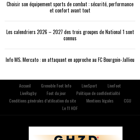
Choisir son équipement sports de combat : sécurité, performance
et confort avant tout
Les calendriers 2026 – 2027 des trois groupes de National 1 sont
connus
Info MS. Mercato : un attaquant en approche au FC Bourgoin-Jallieu
Accueil
Grenoble Foot Info
LiveSport
LiveFoot
LiveRugby
Foot du jour
Politique de confidentialité
Conditions générales d’utilisation du site
Mentions légales
CGU
Le 11 HDF