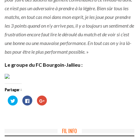
ce n’est pas un adversaire à prendre à la légère. Bien sûr tous les
matchs, en tout cas moi dans mon esprit, je les joue pour prendre
les 3 points quand on n’y arrive pas, il y a toujours un sentiment de
frustration encore faut lire le déroulé du match et de voir si c’est
une bonne ou une mauvaise performance. En tout cas on y ira là-
bas pour être le plus performant possible.
»
Le groupe du FC Bourgoin-Jallieu :
Partager :
Cliquez
Cliquez
Cliquez
pour
pour
pour
partager
partager
partager
sur
sur
sur
Twitter(ouvre
Facebook(ouvre
Google+
dans
dans
(ouvre
une
une
dans
nouvelle
nouvelle
une
fenêtre)
fenêtre)
nouvelle
FIL INFO
fenêtre)