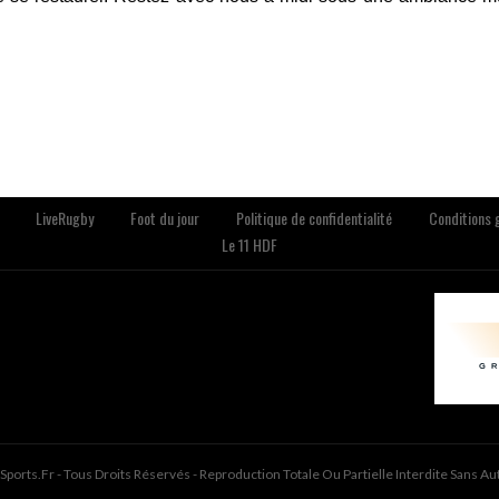
LiveRugby
Foot du jour
Politique de confidentialité
Conditions g
Le 11 HDF
ports.fr - Tous Droits Réservés - Reproduction Totale Ou Partielle Interdite Sans Au