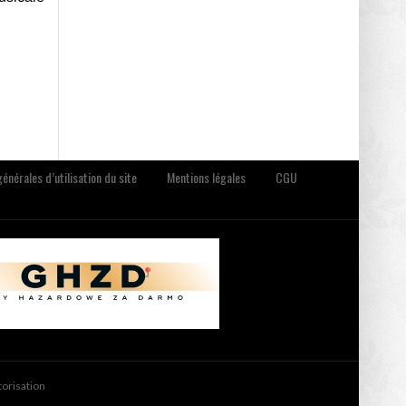
énérales d’utilisation du site
Mentions légales
CGU
torisation