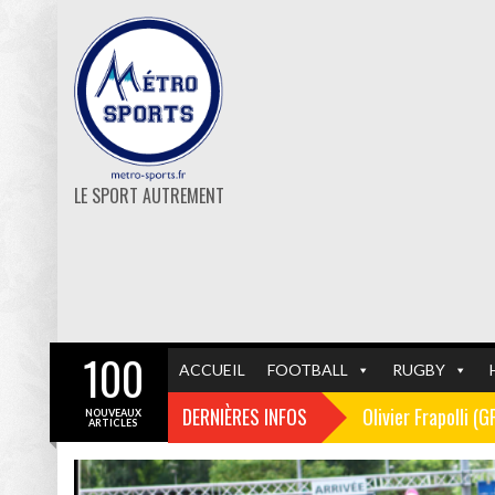
LE SPORT AUTREMENT
100
ACCUEIL
FOOTBALL
RUGBY
DERNIÈRES INFOS
Olivier Frapolli (
NOUVEAUX
ARTICLES
Christophe Pélissi
GF38
FOOTBALL