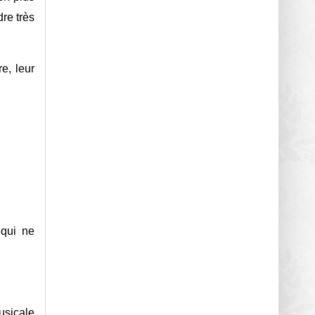
re très
e, leur
qui ne
usicale