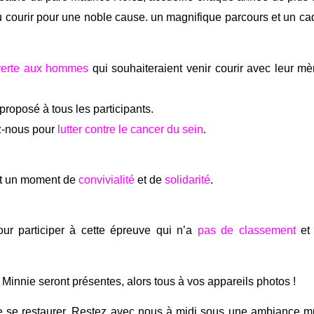
 courir pour une noble cause. un magnifique parcours et un cad
verte aux hommes
qui souhaiteraient venir courir avec leur mèr
 proposé à tous les participants.
ez-nous pour
lutter contre le cancer du sein
.
nt un moment de
convivialité
et de
solidarité
.
pour participer à cette épreuve qui n’a
pas de classement
et 
Minnie seront présentes, alors tous à vos appareils photos !
 de se restaurer. Restez avec nous à midi sous une ambiance m