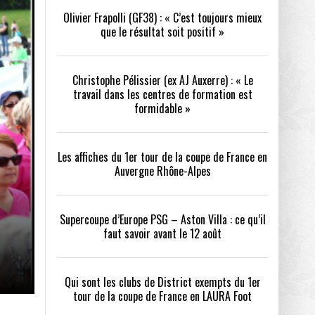
Olivier Frapolli (GF38) : « C’est toujours mieux
que le résultat soit positif »
/2026
oot
- 24/07/2026
Christophe Pélissier (ex AJ Auxerre) : « Le
OPE PSG – ASTON VILLA :
QUI SONT LES CLUBS DE DISTRICT EXEMPTS
CHOISIR 
travail dans les centres de formation est
OIR AVANT LE 12 AOÛT
DU 1ER TOUR DE LA COUPE DE FRANCE EN
COMBAT :
tout
formidable »
- 21/07/2026
LAURA FOOT
CONFORT 
26
Les affiches du 1er tour de la coupe de France en
Auvergne Rhône-Alpes
Supercoupe d’Europe PSG – Aston Villa : ce qu’il
faut savoir avant le 12 août
up a tenu toutes ses promesses
- 04/07/2026
Qui sont les clubs de District exempts du 1er
tour de la coupe de France en LAURA Foot