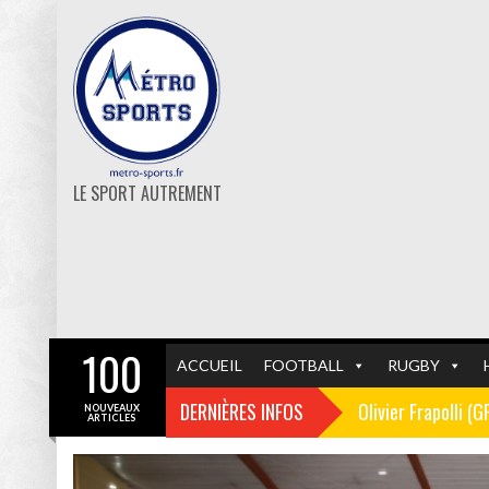
LE SPORT AUTREMENT
100
ACCUEIL
FOOTBALL
RUGBY
DERNIÈRES INFOS
Olivier Frapolli (
NOUVEAUX
ARTICLES
Christophe Pélissi
GF38
FOOTBALL