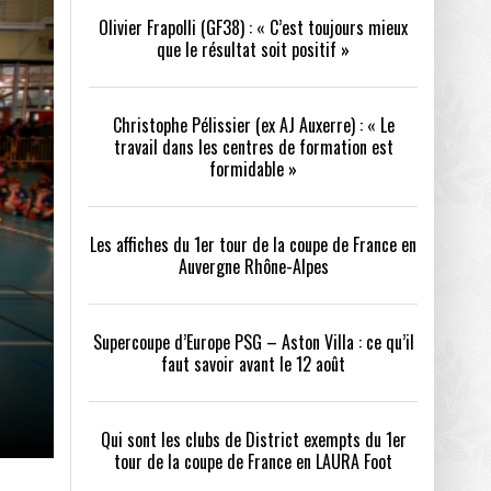
Olivier Frapolli (GF38) : « C’est toujours mieux
que le résultat soit positif »
/2026
oot
- 24/07/2026
Christophe Pélissier (ex AJ Auxerre) : « Le
OPE PSG – ASTON VILLA :
QUI SONT LES CLUBS DE DISTRICT EXEMPTS
CHOISIR 
travail dans les centres de formation est
OIR AVANT LE 12 AOÛT
DU 1ER TOUR DE LA COUPE DE FRANCE EN
COMBAT :
tout
formidable »
- 21/07/2026
LAURA FOOT
CONFORT 
26
Les affiches du 1er tour de la coupe de France en
Auvergne Rhône-Alpes
Supercoupe d’Europe PSG – Aston Villa : ce qu’il
faut savoir avant le 12 août
up a tenu toutes ses promesses
- 04/07/2026
Qui sont les clubs de District exempts du 1er
tour de la coupe de France en LAURA Foot