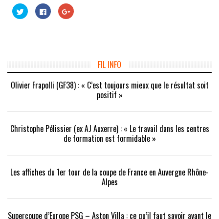
Cliquez
Cliquez
Cliquez
pour
pour
pour
partager
partager
partager
sur
sur
sur
Twitter(ouvre
Facebook(ouvre
Google+
dans
dans
(ouvre
une
une
dans
nouvelle
nouvelle
une
fenêtre)
fenêtre)
nouvelle
fenêtre)
FIL INFO
Olivier Frapolli (GF38) : « C’est toujours mieux que le résultat soit
positif »
Christophe Pélissier (ex AJ Auxerre) : « Le travail dans les centres
de formation est formidable »
Les affiches du 1er tour de la coupe de France en Auvergne Rhône-
Alpes
Supercoupe d’Europe PSG – Aston Villa : ce qu’il faut savoir avant le