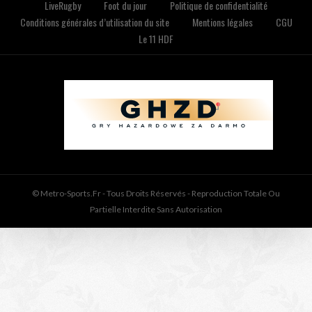
LiveRugby
Foot du jour
Politique de confidentialité
Conditions générales d’utilisation du site
Mentions légales
CGU
Le 11 HDF
© Metro-Sports.fr - Tous Droits Réservés - Reproduction Totale Ou
Partielle Interdite Sans Autorisation