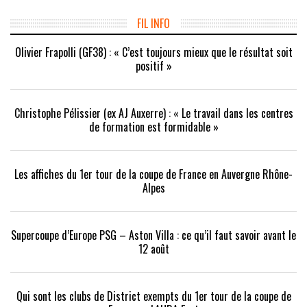
une
une
dans
nouvelle
nouvelle
une
fenêtre)
fenêtre)
nouvelle
FIL INFO
fenêtre)
Olivier Frapolli (GF38) : « C’est toujours mieux que le résultat soit
positif »
Christophe Pélissier (ex AJ Auxerre) : « Le travail dans les centres
de formation est formidable »
Les affiches du 1er tour de la coupe de France en Auvergne Rhône-
Alpes
Supercoupe d’Europe PSG – Aston Villa : ce qu’il faut savoir avant le
12 août
Qui sont les clubs de District exempts du 1er tour de la coupe de