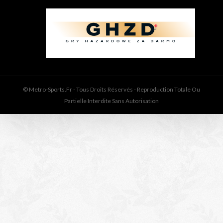
© Metro-Sports.fr - Tous Droits Réservés - Reproduction Totale Ou
Partielle Interdite Sans Autorisation