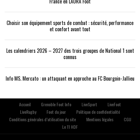
France en LAURA Foot
Choisir son équipement sports de combat : sécurité, performance
et confort avant tout
Les calendriers 2026 – 2027 des trois groupes de National 1 sont
connus
Info MS. Mercato : un attaquant en approche au FC Bourgoin-Jallieu
Accueil
Grenoble Foot Info
LiveSport
LiveFoot
LiveRugby
Foot du jour
Politique de confidentialité
Conditions générales d’utilisation du site
Mentions légales
CGU
Le 11 HDF