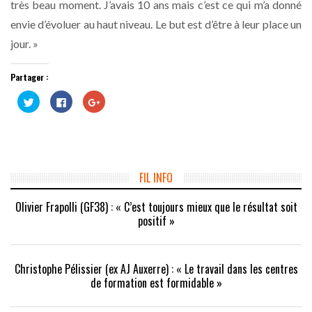
très beau moment. J’avais 10 ans mais c’est ce qui m’a donné
envie d’évoluer au haut niveau. Le but est d’être à leur place un
jour. »
Partager :
Cliquez
Cliquez
Cliquez
pour
pour
pour
partager
partager
partager
sur
sur
sur
Twitter(ouvre
Facebook(ouvre
Google+
dans
dans
(ouvre
une
une
dans
nouvelle
nouvelle
une
fenêtre)
fenêtre)
nouvelle
fenêtre)
FIL INFO
Olivier Frapolli (GF38) : « C’est toujours mieux que le résultat soit
positif »
Christophe Pélissier (ex AJ Auxerre) : « Le travail dans les centres
de formation est formidable »