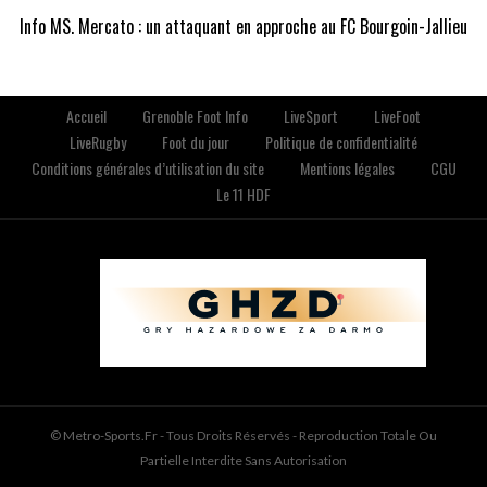
Info MS. Mercato : un attaquant en approche au FC Bourgoin-Jallieu
Accueil
Grenoble Foot Info
LiveSport
LiveFoot
LiveRugby
Foot du jour
Politique de confidentialité
Conditions générales d’utilisation du site
Mentions légales
CGU
Le 11 HDF
© Metro-Sports.fr - Tous Droits Réservés - Reproduction Totale Ou
Partielle Interdite Sans Autorisation