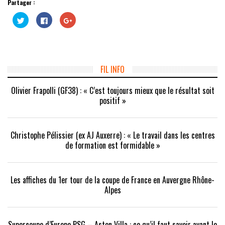
Partager :
Cliquez
Cliquez
Cliquez
pour
pour
pour
partager
partager
partager
sur
sur
sur
Twitter(ouvre
Facebook(ouvre
Google+
dans
dans
(ouvre
une
une
dans
nouvelle
nouvelle
une
fenêtre)
fenêtre)
nouvelle
FIL INFO
fenêtre)
Olivier Frapolli (GF38) : « C’est toujours mieux que le résultat soit
positif »
Christophe Pélissier (ex AJ Auxerre) : « Le travail dans les centres
de formation est formidable »
Les affiches du 1er tour de la coupe de France en Auvergne Rhône-
Alpes
Supercoupe d’Europe PSG – Aston Villa : ce qu’il faut savoir avant le