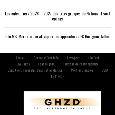
Les calendriers 2026 – 2027 des trois groupes de National 1 sont
connus
Info MS. Mercato : un attaquant en approche au FC Bourgoin-Jallieu
Accueil
Grenoble Foot Info
LiveSport
LiveFoot
LiveRugby
Foot du jour
Politique de confidentialité
Conditions générales d’utilisation du site
Mentions légales
CGU
Le 11 HDF