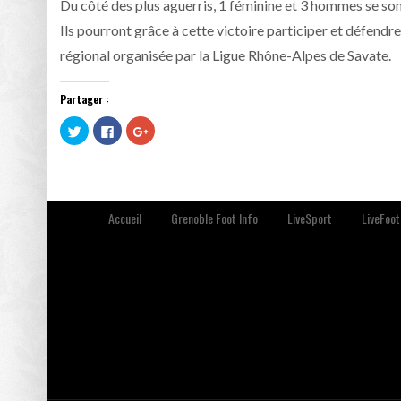
Du côté des plus aguerris, 1 féminine et 3 hommes se son
Ils pourront grâce à cette victoire participer et défendre
régional organisée par la Ligue Rhône-Alpes de Savate.
Partager :
Cliquez
Cliquez
Cliquez
pour
pour
pour
partager
partager
partager
sur
sur
sur
Twitter(ouvre
Facebook(ouvre
Google+
dans
dans
(ouvre
une
une
dans
nouvelle
nouvelle
une
fenêtre)
fenêtre)
nouvelle
Accueil
Grenoble Foot Info
LiveSport
LiveFoot
fenêtre)