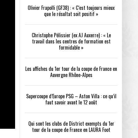
Olivier Frapolli (GF38) : « C’est toujours mieux
que le résultat soit positif »
/2026
oot
- 24/07/2026
Christophe Pélissier (ex AJ Auxerre) : « Le
OPE PSG – ASTON VILLA :
QUI SONT LES CLUBS DE DISTRICT EXEMPTS
CHOISIR 
travail dans les centres de formation est
OIR AVANT LE 12 AOÛT
DU 1ER TOUR DE LA COUPE DE FRANCE EN
COMBAT :
tout
formidable »
- 21/07/2026
LAURA FOOT
CONFORT 
26
Les affiches du 1er tour de la coupe de France en
Auvergne Rhône-Alpes
Supercoupe d’Europe PSG – Aston Villa : ce qu’il
faut savoir avant le 12 août
up a tenu toutes ses promesses
- 04/07/2026
Qui sont les clubs de District exempts du 1er
tour de la coupe de France en LAURA Foot