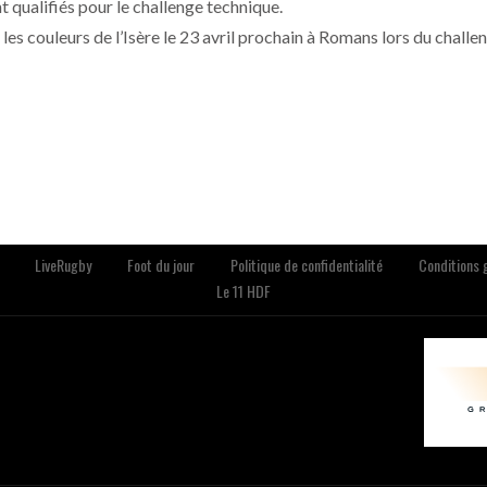
t qualifiés pour le challenge technique.
 les couleurs de l’Isère le 23 avril prochain à Romans lors du challe
LiveRugby
Foot du jour
Politique de confidentialité
Conditions g
Le 11 HDF